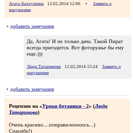
Агата Бахрушина
12.02.2014 12:06
•
Заявить о
нарушении
+
добавить замечания
Да, Агата! И не только дача. Такой Пират
всегда пригодится. Вот фоторужье бы ему
еще.)))
Люда Татаринова
12.02.2014 15:24
Заявить о
нарушении
+
добавить замечания
Рецензия на «
Уроки ботаники - 2
» (
Люда
Татаринова
)
Очень красиво....понравилооооось...)
Спасибо!)