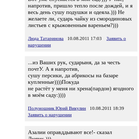
напротив, пришло тепло после дождей, и я
весь день сушу подушки и одеяла.))) Не
желаете ли, сударь чайку из смородиновых
листьев с крыжовенным вареньем?)))
Люда Татаринова
10.08.2011 17:03
Заявить о
нарушении
...из Ваших рук, сударыня, да за честь
почтУ. А я напротив,
сушу персики, да абрикосы на базаре
купленные))))Покуда
не растёт у меня ни хрена(пардон) ягодного
в моём саду:))))
Полуношник Юрий Викулин
10.08.2011 18:39
Заявить о нарушении
Азалии оправддывают все!- сказал
Лютик.)))