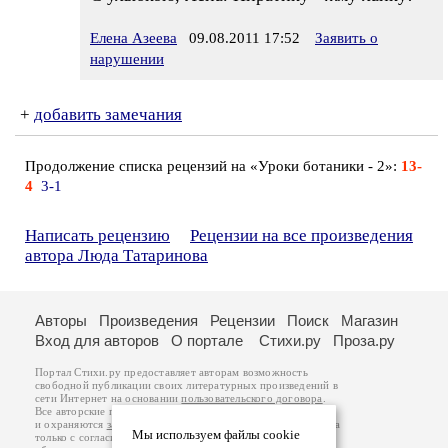
Елена Азеева
09.08.2011 17:52
Заявить о
нарушении
+
добавить замечания
Продолжение списка рецензий на «Уроки ботаники - 2»:
13-
4
3-1
Написать рецензию
Рецензии на все произведения
автора Люда Татаринова
Авторы
Произведения
Рецензии
Поиск
Магазин
Вход для авторов
О портале
Стихи.ру
Проза.ру
Портал Стихи.ру предоставляет авторам возможность
свободной публикации своих литературных произведений в
сети Интернет на основании
пользовательского договора
.
Все авторские права на произведения принадлежат авторам
и охраняются
законом
. Перепечатка произведений возможна
Мы используем файлы cookie
только с согласия его автора, к которому вы можете