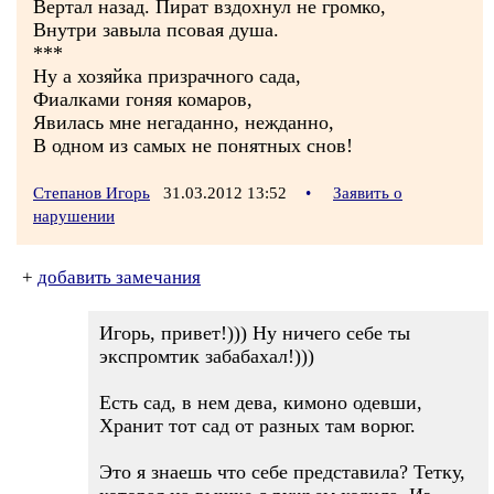
Вертал назад. Пират вздохнул не громко,
Внутри завыла псовая душа.
***
Ну а хозяйка призрачного сада,
Фиалками гоняя комаров,
Явилась мне негаданно, нежданно,
В одном из самых не понятных снов!
Степанов Игорь
31.03.2012 13:52
•
Заявить о
нарушении
+
добавить замечания
Игорь, привет!))) Ну ничего себе ты
экспромтик забабахал!)))
Есть сад, в нем дева, кимоно одевши,
Хранит тот сад от разных там ворюг.
Это я знаешь что себе представила? Тетку,