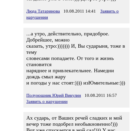
Люда Татаринова
10.08.2011 14:41
Заявить о
нарушении
...а утро, действительно, придоброе.
Добрейшее, можно
сказать, утро:))))))) И, Вы сударыня, тоже в
тему
словесами попадаете. От того и жизнь
становится
наряднее и привлекательнее. Намедни
дождь смыл жару
и погоды у нас стоят:)))) изЮмительные:)))
Полуношник Юрий Викулин
10.08.2011 16:57
Заявить о нарушении
Ах сударь, от Ваших речей сладких и мой
вечер тоже подобрел необыкновенно!)))
Вот уже спускается в мой сад!))) У нас,