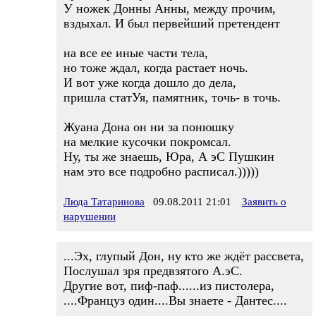
У ножек Донны Анны, между прочим,
вздыхал. И был первейший претендент
на все ее иные части тела,
но тоже ждал, когда растает ночь.
И вот уже когда дошло до дела,
пришла статУя, памятник, точь- в точь.
Жуана Дона он ни за понюшку
на мелкие кусочки покромсал.
Ну, ты же знаешь, Юра, А эС Пушкин
нам это все подробно расписал.)))))
Люда Татаринова
09.08.2011 21:01
Заявить о
нарушении
...Эх, глупый Дон, ну кто же ждёт рассвета,
Послушал зря предвзятого А.эС.
Другие вот, пиф-паф......из пистолера,
....Француз один....Вы знаете - Дантес....