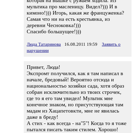
которая на вышке с ружьем ходила. Из
мультика про масленицу. Видел?))) И в
кимоно!))) Игорь, какая же француженка?
Самая что ни на есть крестьянка, из
деревни Чесноковка!)))
Спасибо большущее!)))
Люда Татаринова
16.08.2011 19:59
Заявить о
нарушении
Привет, Люда!
Экспромт получился, как я там написал в
начале, бредовый! Вероятно отсюда и
национальностьо хозяйки сада, хотя образ
собран исключительно из твоих строчек,
где то я его там увидел! Мультик мне
конечное знаком, но присутствующая там
мадам из Хацапетовкти, мне не явилась
даже в бреду!
А стих - как всегда - на"5"! Когда то я тоже
пытался писать таким стилем. Хорошо!