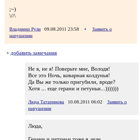
;~)
\//\
Владимир Рули
09.08.2011 23:58
•
Заявить о
нарушении
+
добавить замечания
Не я, не я! Поверьте мне, Володя!
Все это Ночь, коварная колдунья!
Да Вы же только пригубили, вроде?
Хотя ... еще герани и петуньи...)))))))
Люда Татаринова
10.08.2011 06:02
Заявить о
нарушении
Люда,
Герани и петуньи тоже в деле,