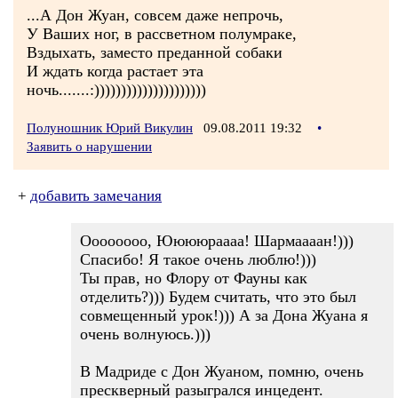
...А Дон Жуан, совсем даже непрочь,
У Ваших ног, в рассветном полумраке,
Вздыхать, заместо преданной собаки
И ждать когда растает эта
ночь.......:)))))))))))))))))))))
Полуношник Юрий Викулин
09.08.2011 19:32
•
Заявить о нарушении
+
добавить замечания
Оооооооо, Ююююраааа! Шармаааан!)))
Спасибо! Я такое очень люблю!)))
Ты прав, но Флору от Фауны как
отделить?))) Будем считать, что это был
совмещенный урок!))) А за Дона Жуана я
очень волнуюсь.)))
В Мадриде с Дон Жуаном, помню, очень
прескверный разыгрался инцедент.