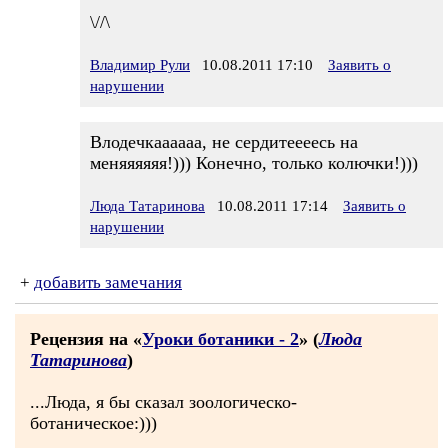
\//\
Владимир Рули
10.08.2011 17:10
Заявить о
нарушении
Влодечкаааааа, не сердитеееесь на
меняяяяяя!))) Конечно, только колючки!)))
Люда Татаринова
10.08.2011 17:14
Заявить о
нарушении
+
добавить замечания
Рецензия на «
Уроки ботаники - 2
» (
Люда
Татаринова
)
...Люда, я бы сказал зоологическо-
ботаническое:)))