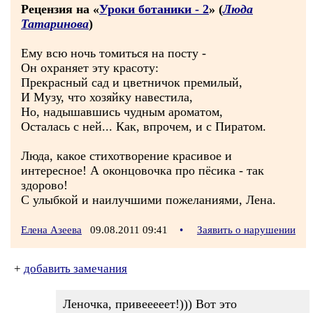
Рецензия на «
Уроки ботаники - 2
» (
Люда
Татаринова
)
Ему всю ночь томиться на посту -
Он охраняет эту красоту:
Прекрасный сад и цветничок премилый,
И Музу, что хозяйку навестила,
Но, надышавшись чудным ароматом,
Осталась с ней... Как, впрочем, и с Пиратом.
Люда, какое стихотворение красивое и
интересное! А оконцовочка про пёсика - так
здорово!
С улыбкой и наилучшими пожеланиями, Лена.
Елена Азеева
09.08.2011 09:41
•
Заявить о нарушении
+
добавить замечания
Леночка, привееееет!))) Вот это