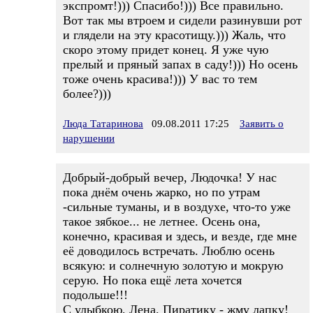
экспромт!))) Спасибо!))) Все правильно.
Вот так мы втроем и сидели разинувши рот
и глядели на эту красотищу.))) Жаль, что
скоро этому придет конец. Я уже чую
прелый и пряный запах в саду!))) Но осень
тоже очень красива!))) У вас то тем
более?)))
Люда Татаринова
09.08.2011 17:25
Заявить о
нарушении
Добрый-добрый вечер, Людочка! У нас
пока днём очень жарко, но по утрам
-сильные туманы, и в воздухе, что-то уже
такое зябкое... не летнее. Осень она,
конечно, красивая и здесь, и везде, где мне
её доводилось встречать. Люблю осень
всякую: и солнечную золотую и мокрую
серую. Но пока ещё лета хочется
подольше!!!
С улыбкою, Лена. Пиратику - жму лапку!