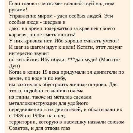
Если голова с мозгами- волшебствуй над ним
руками!
Управление миром - удел особых людей. Эти
особые люди - щедрые и
дают на время подержаться за краешек своего
каравая, но не сметь нюхать!
У них кризиса нет. Ибо хорошо считать умеют!
И шаг за шагом идут к цели! Кстати, этот лозунг
интересно звучит
по-китайски: Ибу ибуди, ***дао муди! (Мао цзе
Дун)
Когда в конце 19 века придумали эл.двигатели по
земле, по воде и по небу,
им захотелось обустроить личные острова. Для
этого, подобно созданию голема
из глины, также из металла сделали
металлоконструкции для удобного
передвижения этих двигателей, и обкатывали их
с 1939 по 1945г. на спец.
территории, которую в насмешку назвали союзом
Советов, и для отвода глаз