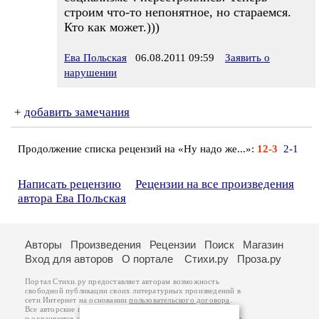
строим что-то непонятное, но стараемся.
Кто как может.)))
Ева Польская
06.08.2011 09:59
Заявить о
нарушении
+
добавить замечания
Продолжение списка рецензий на «Ну надо же...»:
12-3
2-1
Написать рецензию
Рецензии на все произведения
автора Ева Польская
Авторы
Произведения
Рецензии
Поиск
Магазин
Вход для авторов
О портале
Стихи.ру
Проза.ру
Портал Стихи.ру предоставляет авторам возможность
свободной публикации своих литературных произведений в
сети Интернет на основании
пользовательского договора
.
Все авторские права на произведения принадлежат авторам
и охраняются
законом
. Перепечатка произведений возможна