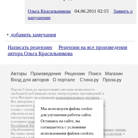
Ольга Красильникова
04.06.2011 02:15
Заявить о
нарушении
+
добавить замечания
Написать рецензию
Рецензии на все произведения
автора Ольга Красильникова
Авторы
Произведения
Рецензии
Поиск
Магазин
Вход для авторов
О портале
Стихи.ру
Проза.ру
Портал Стихи.ру предоставляет авторам возможность
свободной публикации своих литературных произведений в
сети Интернет на основании
пользовательского договора
.
Все авторские права на произведения принадлежат авторам
и охраняются
законом
. Перепечатка произведений возможна
Мы используем файлы cookie
только с согласия его автора, к которому вы можете
обратиться на его авторской странице. Ответственность за
для улучшения работы сайта.
тексты произведений авторы несут самостоятельно на
Оставаясь на сайте, вы
основании
правил публикации
и
законодательства
Российской Федерации
. Данные пользователей
соглашаетесь с условиями
обрабатываются на основании
Политики обработки персональных данных
.
использования файлов cookies.
Вы также можете посмотреть более подробную
информацию о портале
и
связаться с администрацией
.