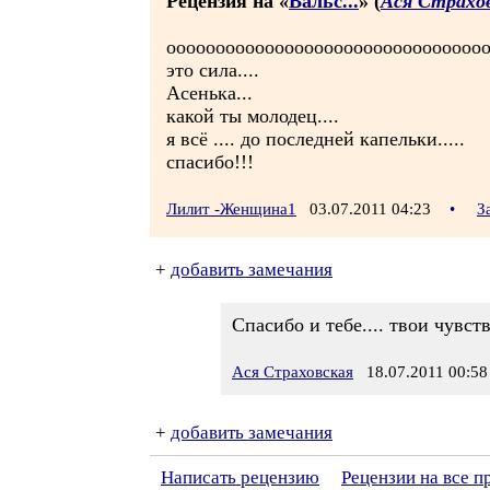
Рецензия на «
Вальс...
» (
Ася Страхо
оооооооооооооооооооооооооооооооо
это сила....
Асенька...
какой ты молодец....
я всё .... до последней капельки.....
спасибо!!!
Лилит -Женщина1
03.07.2011 04:23
•
З
+
добавить замечания
Спасибо и тебе.... твои чувств
Ася Страховская
18.07.2011 00:58
+
добавить замечания
Написать рецензию
Рецензии на все п