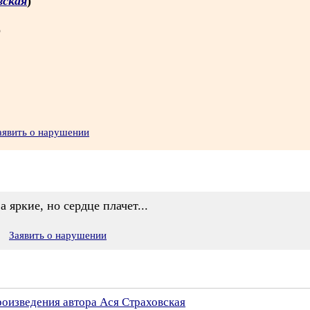
вская
)
о
аявить о нарушении
а яркие, но сердце плачет...
Заявить о нарушении
роизведения автора Ася Страховская