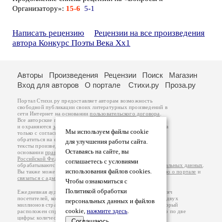
Организатору»:
15-6
5-1
Написать рецензию
Рецензии на все произведения
автора Конкурс Поэты Века Хх1
Авторы
Произведения
Рецензии
Поиск
Магазин
Вход для авторов
О портале
Стихи.ру
Проза.ру
Портал Стихи.ру предоставляет авторам возможность
свободной публикации своих литературных произведений в
сети Интернет на основании
пользовательского договора
.
Все авторские права на произведения принадлежат авторам
и охраняются
законом
. Перепечатка произведений возможна
Мы используем файлы cookie
только с согласия его автора, к которому вы можете
обратиться на его авторской странице. Ответственность за
для улучшения работы сайта.
тексты произведений авторы несут самостоятельно на
Оставаясь на сайте, вы
основании
правил публикации
и
законодательства
Российской Федерации
. Данные пользователей
соглашаетесь с условиями
обрабатываются на основании
Политики обработки персональных данных
.
использования файлов cookies.
Вы также можете посмотреть более подробную
информацию о портале
и
связаться с администрацией
.
Чтобы ознакомиться с
Политикой обработки
Ежедневная аудитория портала Стихи.ру – порядка 200 тысяч
посетителей, которые в общей сумме просматривают более двух
персональных данных и файлов
миллионов страниц по данным счетчика посещаемости, который
cookie,
нажмите здесь
.
расположен справа от этого текста. В каждой графе указано по две
цифры: количество просмотров и количество посетителей.
Соглашаюсь