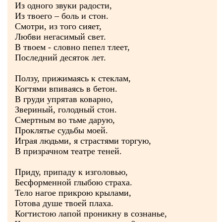
Из одного звуки радости,
Из твоего – боль и стон.
Смотри, из того сияет,
Любви негасимый свет.
В твоем - словно пепел тлеет,
Последний десяток лет.
Ползу, прижимаясь к стеклам,
Когтями впиваясь в бетон.
В груди упрятав коварно,
Звериный, голодный стон.
Смертным во тьме дарую,
Проклятье судьбы моей.
Играя людьми, я страстями торгую,
В призрачном театре теней.
Приду, припаду к изголовью,
Бесформенной глыбою страха.
Тело нагое прикрою крылами,
Готова душе твоей плаха.
Когтистою лапой проникну в сознанье,