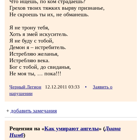
Что ищешь, по ком страдаешь?
Грехов твоих тяжких вырву признанье,
Не скроешь ты их, не обманешь.
Я не трону тебя,
Хоть я змей искуситель.
Я не буду с тобой,
Демон я – истребитель.
Истребляю желанья,
Истребляю века.
Бог с тобой, до свиданья,
Не моя ты, … пока!!!
Черный Легион
12.12.2011 03:33
•
Заявить о
нарушении
+
добавить замечания
Рецензия на «
Как умирают ангелы
» (
Диана
Нимб
)