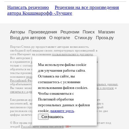
Написать рецензию
Рецензии на все произведения
автора Кошшмарофф -Лучшее
Авторы
Произведения
Рецензии
Поиск
Магазин
Вход для авторов
О портале
Стихи.ру
Проза.ру
Портал Стихи.ру предоставляет авторам возможность
свободной публикации своих литературных произведений в
сети Интернет на основании
пользовательского договора
.
Все авторские права на произведения принадлежат авторам
и охраняются
законом
. Перепечатка произведений возможна
Мы используем файлы cookie
только с согласия его автора, к которому вы можете
обратиться на его авторской странице. Ответственность за
для улучшения работы сайта.
тексты произведений авторы несут самостоятельно на
Оставаясь на сайте, вы
основании
правил публикации
и
законодательства
Российской Федерации
. Данные пользователей
соглашаетесь с условиями
обрабатываются на основании
Политики обработки персональных данных
.
использования файлов cookies.
Вы также можете посмотреть более подробную
информацию о портале
и
связаться с администрацией
.
Чтобы ознакомиться с
Политикой обработки
Ежедневная аудитория портала Стихи.ру – порядка 200 тысяч
посетителей, которые в общей сумме просматривают более двух
персональных данных и файлов
миллионов страниц по данным счетчика посещаемости, который
cookie,
нажмите здесь
.
расположен справа от этого текста. В каждой графе указано по две
цифры: количество просмотров и количество посетителей.
Соглашаюсь
© Все права принадлежат авторам, 2000-2026. Портал работает под
эгидой
Российского союза писателей
.
18+