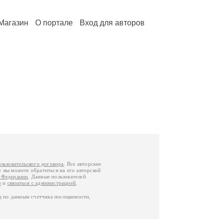
Магазин
О портале
Вход для авторов
ользовательского договора
. Все авторские
у вы можете обратиться на его авторской
й Федерации
. Данные пользователей
е
и
связаться с администрацией
.
ц по данным счетчика посещаемости,