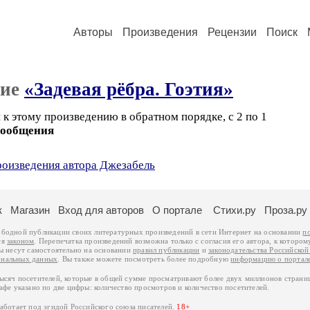
Авторы
Произведения
Рецензии
Поиск
ние
«Задевая рёбра. Гоэтия»
к этому произведению в обратном порядке, с 2 по 1
сообщения
роизведения автора Джезабель
к
Магазин
Вход для авторов
О портале
Стихи.ру
Проза.ру
ободной публикации своих литературных произведений в сети Интернет на основании
п
ся
законом
. Перепечатка произведений возможна только с согласия его автора, к котором
ры несут самостоятельно на основании
правил публикации
и
законодательства Российско
ональных данных
. Вы также можете посмотреть более подробную
информацию о портал
тысяч посетителей, которые в общей сумме просматривают более двух миллионов страни
афе указано по две цифры: количество просмотров и количество посетителей.
работает под эгидой
Российского союза писателей
.
18+