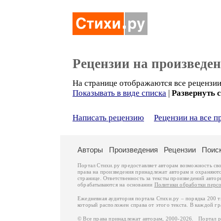
Рецензии на произведе
На странице отображаются все рецензии 
Показывать в виде списка
|
Развернуть 
Написать рецензию
Рецензии на все п
Авторы
Произведения
Рецензии
Поис
Портал Стихи.ру предоставляет авторам возможность св
права на произведения принадлежат авторам и охраняют
странице. Ответственность за тексты произведений авто
обрабатываются на основании
Политики обработки перс
Ежедневная аудитория портала Стихи.ру – порядка 200 
который расположен справа от этого текста. В каждой гр
© Все права принадлежат авторам, 2000-2026. Портал 