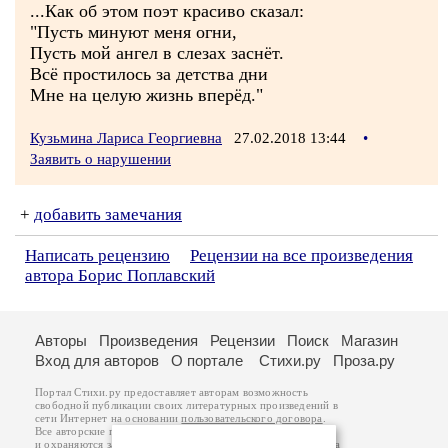
...Как об этом поэт красиво сказал:
"Пусть минуют меня огни,
Пусть мой ангел в слезах заснёт.
Всё простилось за детства дни
Мне на целую жизнь вперёд."
Кузьмина Лариса Георгиевна
27.02.2018 13:44
•
Заявить о нарушении
+
добавить замечания
Написать рецензию
Рецензии на все произведения
автора Борис Поплавский
Авторы
Произведения
Рецензии
Поиск
Магазин
Вход для авторов
О портале
Стихи.ру
Проза.ру
Портал Стихи.ру предоставляет авторам возможность
свободной публикации своих литературных произведений в
сети Интернет на основании
пользовательского договора
.
Все авторские права на произведения принадлежат авторам
и охраняются
законом
. Перепечатка произведений возможна