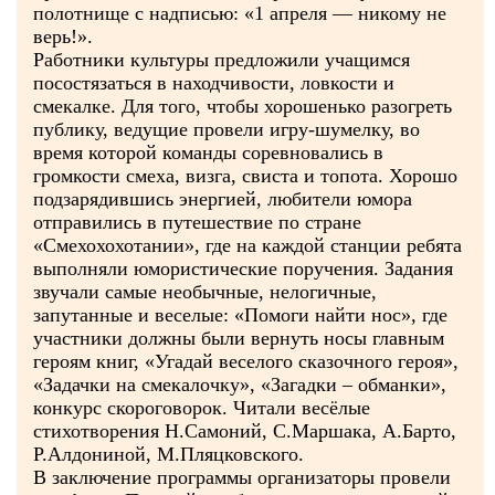
полотнище с надписью: «1 апреля — никому не
верь!».
Работники культуры предложили учащимся
посостязаться в находчивости, ловкости и
смекалке. Для того, чтобы хорошенько разогреть
публику, ведущие провели игру-шумелку, во
время которой команды соревновались в
громкости смеха, визга, свиста и топота. Хорошо
подзарядившись энергией, любители юмора
отправились в путешествие по стране
«Смехохохотании», где на каждой станции ребята
выполняли юмористические поручения. Задания
звучали самые необычные, нелогичные,
запутанные и веселые: «Помоги найти нос», где
участники должны были вернуть носы главным
героям книг, «Угадай веселого сказочного героя»,
«Задачки на смекалочку», «Загадки – обманки»,
конкурс скороговорок. Читали весёлые
стихотворения Н.Самоний, С.Маршака, А.Барто,
Р.Алдониной, М.Пляцковского.
В заключение программы организаторы провели