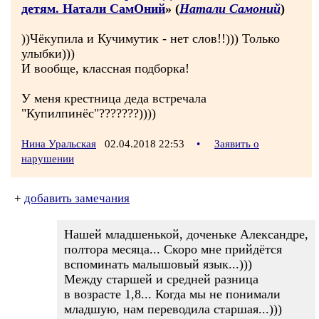
детям. Натали СамОний
» (
Натали Самоний
)
))Чёкупила и Кучимутик - нет слов!!))) Только
улыбки)))
И вообще, классная подборка!
У меня крестница деда встречала
"Купилпинёс"???????))))
Нина Уральская
02.04.2018 22:53
•
Заявить о
нарушении
+
добавить замечания
Нашей младшенькой, доченьке Александре,
полтора месяца... Скоро мне прийдётся
вспоминать малышовый язык...)))
Между старшей и средней разница
в возрасте 1,8... Когда мы не понимали
младшую, нам переводила старшая...)))