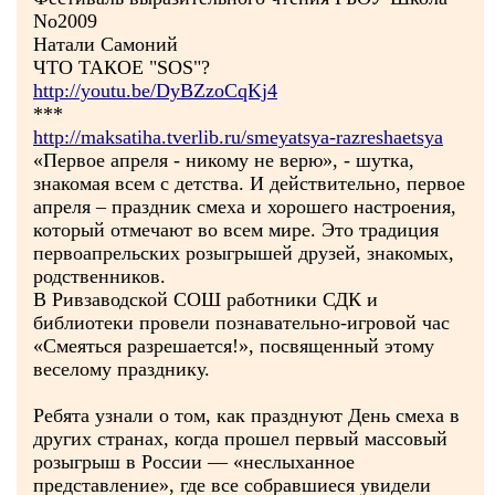
No2009
Натали Самоний
ЧТО ТАКОЕ "SOS"?
http://youtu.be/DyBZzoCqKj4
***
http://maksatiha.tverlib.ru/smeyatsya-razreshaetsya
«Первое апреля - никому не верю», - шутка,
знакомая всем с детства. И действительно, первое
апреля – праздник смеха и хорошего настроения,
который отмечают во всем мире. Это традиция
первоапрельских розыгрышей друзей, знакомых,
родственников.
В Ривзаводской СОШ работники СДК и
библиотеки провели познавательно-игровой час
«Смеяться разрешается!», посвященный этому
веселому празднику.
Ребята узнали о том, как празднуют День смеха в
других странах, когда прошел первый массовый
розыгрыш в России — «неслыханное
представление», где все собравшиеся увидели