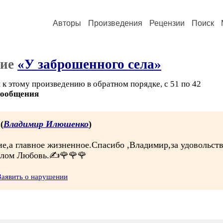
Авторы
Произведения
Рецензии
Поиск
ние
«У заброшенного села»
 к этому произведению в обратном порядке, с 51 по 42
сообщения
 (
Владимир Илюшенко
)
е,а главное жизненное.Спасибо ,Владимир,за удовольстви
еплом Любовь.✍️🌹🌹🌹
Заявить о нарушении