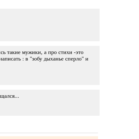
сь такие мужики, а про стихи -это
написать : в "зобу дыханье сперло" и
щался...