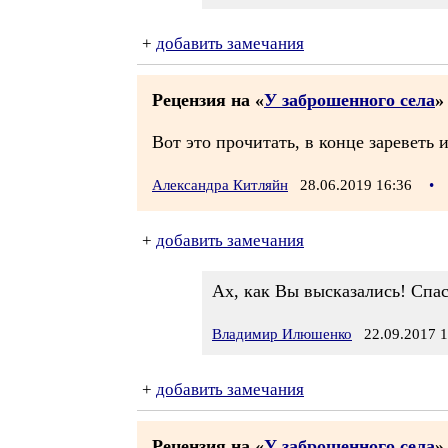
+
добавить замечания
Рецензия на «
У заброшенного села
»
Вот это прочитать, в конце зареветь
Александра Китляйн
28.06.2019 16:36
•
+
добавить замечания
Ах, как Вы высказались! Спа
Владимир Илюшенко
22.09.2017 1
+
добавить замечания
Рецензия на «
У заброшенного села
»