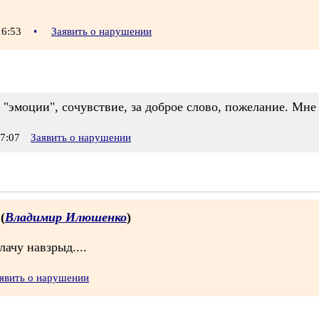
16:53
•
Заявить о нарушении
 "эмоции", сочувствие, за доброе слово, пожелание. Мне о
7:07
Заявить о нарушении
 (
Владимир Илюшенко
)
ачу навзрыд....
явить о нарушении