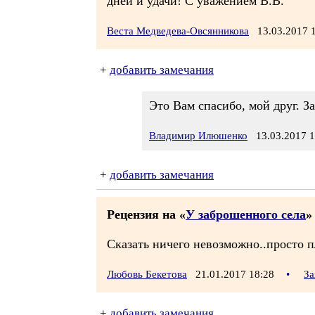
дней и удачи! С уважением В.В.
Веста Медведева-Овсянникова
13.03.2017 
+
добавить замечания
Это Вам спасибо, мой друг. За
Владимир Илюшенко
13.03.2017 1
+
добавить замечания
Рецензия на «
У заброшенного села
»
Сказать ничего невозможно..просто пл
Любовь Бекетова
21.01.2017 18:28
•
За
+
добавить замечания