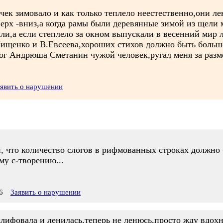
чек зимовало и как только теплело неестественно,они л
ерх -вниз,а когда рамы были деревянные зимой из щели 
гали,а если степлело за окном выпускали в весенний мир 
ищенко и В.Евсеева,хороших стихов должно быть больше
ог Андрюша Сметанин чужой человек,ругал меня за разм
явить о нарушении
и, что количество слогов в рифмованных строках должно
му с-творению...
6
Заявить о нарушении
лифовала и ленилась,теперь не ленюсь,просто жду вдох