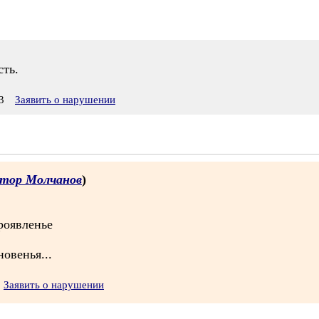
ть.
3
Заявить о нарушении
тор Молчанов
)
роявленье
новенья...
Заявить о нарушении