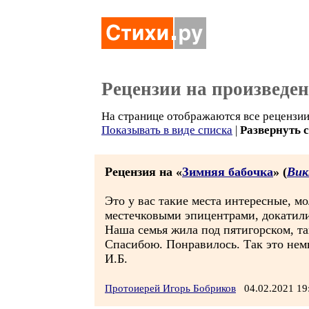
Рецензии на произведе
На странице отображаются все рецензии
Показывать в виде списка
|
Развернуть 
Рецензия на «
Зимняя бабочка
» (
Вик
Это у вас такие места интересные, мо
местечковыми эпицентрами, докатилис
Наша семья жила под пятигорском, та
Спасибою. Понравилось. Так это немн
И.Б.
Протоиерей Игорь Бобриков
04.02.2021 1