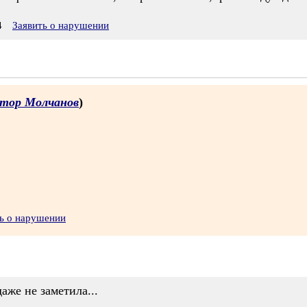
4
Заявить о нарушении
тор Молчанов
)
ь о нарушении
даже не заметила...