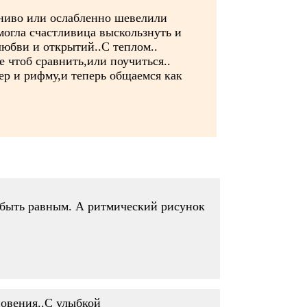
ениво или ослабленно шевелили
могла счастливица выскользнуть и
любви и открытий..С теплом..
 чтоб сравнить,или поучиться..
ер и рифму,и теперь общаемся как
 быть равным. А ритмический рисунок
новения..С улыбкой