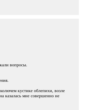
икали вопросы.
ения.
м колючем кустике облепихи, возле
она казалась мне совершенно не