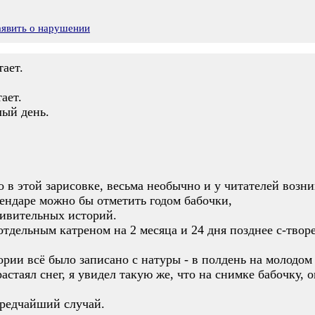
аявить о нарушении
ает.
ает.
лый день.
о в этой зарисовке, весьма необычно и у читателей возн
ендаре можно бы отметить годом бабочки,
дивительных историй.
тдельным катреном на 2 месяца и 24 дня позднее с-твор
тории всё было записано с натуры - в полдень на молодо
астаял снег, я увидел такую же, что на снимке бабочку, 
 редчайший случай.