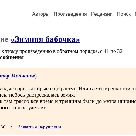
Авторы
Произведения
Рецензии
Поиск
ние
«Зимняя бабочка»
 к этому произведению в обратном порядке, с 41 по 32
сообщения
тор Молчанов
)
лодые горы, которые ещё растут. Или где то крепко стисну
ь. небось растрескалась земля.
к там трясло все время и трещины были до метра ширино
ого голова улетает.
9:30
•
Заявить о нарушении