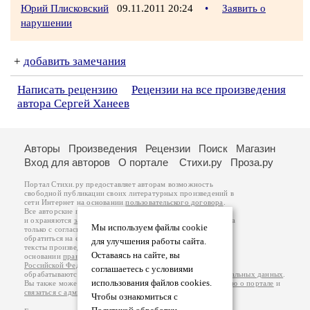
Юрий Плисковский
09.11.2011 20:24
•
Заявить о
нарушении
+
добавить замечания
Написать рецензию
Рецензии на все произведения
автора Сергей Ханеев
Авторы
Произведения
Рецензии
Поиск
Магазин
Вход для авторов
О портале
Стихи.ру
Проза.ру
Портал Стихи.ру предоставляет авторам возможность
свободной публикации своих литературных произведений в
сети Интернет на основании
пользовательского договора
.
Все авторские права на произведения принадлежат авторам
и охраняются
законом
. Перепечатка произведений возможна
Мы используем файлы cookie
только с согласия его автора, к которому вы можете
обратиться на его авторской странице. Ответственность за
для улучшения работы сайта.
тексты произведений авторы несут самостоятельно на
Оставаясь на сайте, вы
основании
правил публикации
и
законодательства
Российской Федерации
. Данные пользователей
соглашаетесь с условиями
обрабатываются на основании
Политики обработки персональных данных
.
использования файлов cookies.
Вы также можете посмотреть более подробную
информацию о портале
и
связаться с администрацией
.
Чтобы ознакомиться с