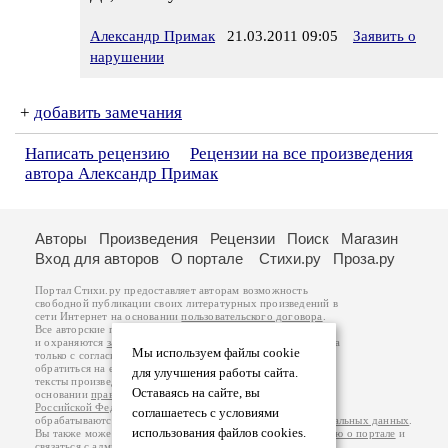
Александр Примак
21.03.2011 09:05
Заявить о
нарушении
+
добавить замечания
Написать рецензию
Рецензии на все произведения
автора Александр Примак
Авторы
Произведения
Рецензии
Поиск
Магазин
Вход для авторов
О портале
Стихи.ру
Проза.ру
Портал Стихи.ру предоставляет авторам возможность
свободной публикации своих литературных произведений в
сети Интернет на основании
пользовательского договора
.
Все авторские права на произведения принадлежат авторам
и охраняются
законом
. Перепечатка произведений возможна
Мы используем файлы cookie
только с согласия его автора, к которому вы можете
обратиться на его авторской странице. Ответственность за
для улучшения работы сайта.
тексты произведений авторы несут самостоятельно на
Оставаясь на сайте, вы
основании
правил публикации
и
законодательства
Российской Федерации
. Данные пользователей
соглашаетесь с условиями
обрабатываются на основании
Политики обработки персональных данных
.
использования файлов cookies.
Вы также можете посмотреть более подробную
информацию о портале
и
связаться с администрацией
.