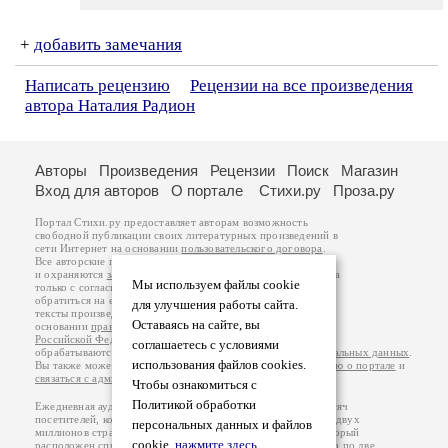
+
добавить замечания
Написать рецензию
Рецензии на все произведения
автора Наталия Радион
Авторы
Произведения
Рецензии
Поиск
Магазин
Вход для авторов
О портале
Стихи.ру
Проза.ру
Портал Стихи.ру предоставляет авторам возможность
свободной публикации своих литературных произведений в
сети Интернет на основании
пользовательского договора
.
Все авторские права на произведения принадлежат авторам
и охраняются
законом
. Перепечатка произведений возможна
Мы используем файлы cookie
только с согласия его автора, к которому вы можете
обратиться на его авторской странице. Ответственность за
для улучшения работы сайта.
тексты произведений авторы несут самостоятельно на
Оставаясь на сайте, вы
основании
правил публикации
и
законодательства
Российской Федерации
. Данные пользователей
соглашаетесь с условиями
обрабатываются на основании
Политики обработки персональных данных
.
использования файлов cookies.
Вы также можете посмотреть более подробную
информацию о портале
и
связаться с администрацией
.
Чтобы ознакомиться с
Политикой обработки
Ежедневная аудитория портала Стихи.ру – порядка 200 тысяч
посетителей, которые в общей сумме просматривают более двух
персональных данных и файлов
миллионов страниц по данным счетчика посещаемости, который
cookie,
нажмите здесь
.
расположен справа от этого текста. В каждой графе указано по две