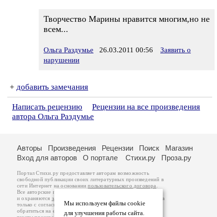
Творчество Марины нравится многим,но не
всем...
Ольга Раздумье
26.03.2011 00:56
Заявить о
нарушении
+
добавить замечания
Написать рецензию
Рецензии на все произведения
автора Ольга Раздумье
Авторы
Произведения
Рецензии
Поиск
Магазин
Вход для авторов
О портале
Стихи.ру
Проза.ру
Портал Стихи.ру предоставляет авторам возможность
свободной публикации своих литературных произведений в
сети Интернет на основании
пользовательского договора
.
Все авторские права на произведения принадлежат авторам
и охраняются
законом
. Перепечатка произведений возможна
Мы используем файлы cookie
только с согласия его автора, к которому вы можете
обратиться на его авторской странице. Ответственность за
для улучшения работы сайта.