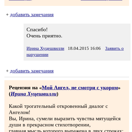
+
добавить замечания
Спасибо!
Очень приятно.
Ирина Хуцешвилли
18.04.2015 16:06
Заявить о
нарушении
+
добавить замечания
Рецензия на «
Мой Ангел, не смотри с укором
»
(
Ирина Хуцешвилли
)
Какой трогательный откровенный диалог с
Ангелом!
Вы, Ирина, сумели выразить чувства мятущейся
души в прекрасном стихотворении,
главная мысль которого выражена в двух строках: