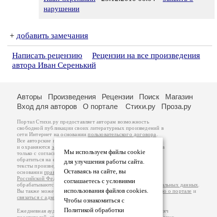
нарушении
+
добавить замечания
Написать рецензию
Рецензии на все произведения
автора Иван Серенький
Авторы
Произведения
Рецензии
Поиск
Магазин
Вход для авторов
О портале
Стихи.ру
Проза.ру
Портал Стихи.ру предоставляет авторам возможность
свободной публикации своих литературных произведений в
сети Интернет на основании
пользовательского договора
.
Все авторские права на произведения принадлежат авторам
и охраняются
законом
. Перепечатка произведений возможна
Мы используем файлы cookie
только с согласия его автора, к которому вы можете
обратиться на его авторской странице. Ответственность за
для улучшения работы сайта.
тексты произведений авторы несут самостоятельно на
Оставаясь на сайте, вы
основании
правил публикации
и
законодательства
Российской Федерации
. Данные пользователей
соглашаетесь с условиями
обрабатываются на основании
Политики обработки персональных данных
.
использования файлов cookies.
Вы также можете посмотреть более подробную
информацию о портале
и
связаться с администрацией
.
Чтобы ознакомиться с
Политикой обработки
Ежедневная аудитория портала Стихи.ру – порядка 200 тысяч