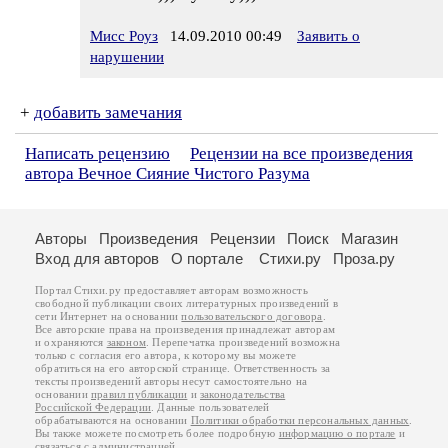
Мисс Роуз
14.09.2010 00:49
Заявить о
нарушении
+
добавить замечания
Написать рецензию
Рецензии на все произведения
автора Вечное Сияние Чистого Разума
Авторы
Произведения
Рецензии
Поиск
Магазин
Вход для авторов
О портале
Стихи.ру
Проза.ру
Портал Стихи.ру предоставляет авторам возможность
свободной публикации своих литературных произведений в
сети Интернет на основании
пользовательского договора
.
Все авторские права на произведения принадлежат авторам
и охраняются
законом
. Перепечатка произведений возможна
только с согласия его автора, к которому вы можете
обратиться на его авторской странице. Ответственность за
тексты произведений авторы несут самостоятельно на
основании
правил публикации
и
законодательства
Российской Федерации
. Данные пользователей
обрабатываются на основании
Политики обработки персональных данных
.
Вы также можете посмотреть более подробную
информацию о портале
и
связаться с администрацией
.