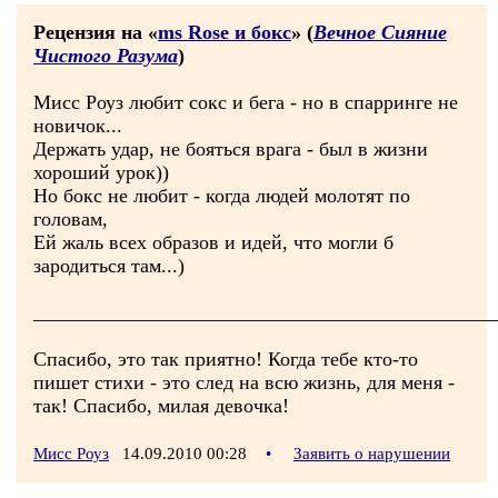
Рецензия на «
ms Rose и бокс
» (
Вечное Сияние
Чистого Разума
)
Мисс Роуз любит сокс и бега - но в спарринге не
новичок...
Держать удар, не бояться врага - был в жизни
хороший урок))
Но бокс не любит - когда людей молотят по
головам,
Ей жаль всех образов и идей, что могли б
зародиться там...)
______________________________________________
Спасибо, это так приятно! Когда тебе кто-то
пишет стихи - это след на всю жизнь, для меня -
так! Спасибо, милая девочка!
Мисс Роуз
14.09.2010 00:28
•
Заявить о нарушении