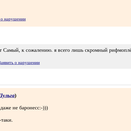
 о нарушении
Тот Самый, к сожалению. я всего лишь скромный рифмоплё
Заявить о нарушении
Шульга
)
аже не баронесс:-)))
-таки.