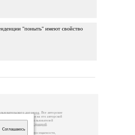
 тенденции "поныть" имеют свойство
ользовательского договора
. Все авторские
у вы можете обратиться на его авторской
й Федерации
. Данные пользователей
е
и
связаться с администрацией
.
Соглашаюсь
ц по данным счетчика посещаемости,