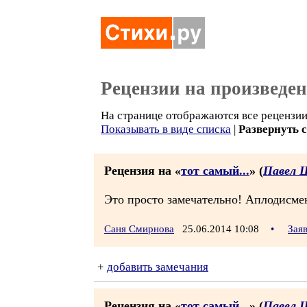
Рецензии на произведе
На странице отображаются все рецензии 
Показывать в виде списка
|
Развернуть 
Рецензия на «
тот самый...
» (
Павел 
Это просто замечательно! Аплодисме
Саня Смирнова
25.06.2014 10:08
•
Зая
+
добавить замечания
Рецензия на «
тот самый...
» (
Павел 