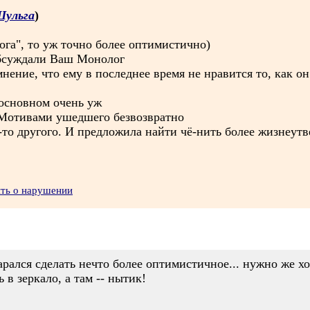
Шульга
)
га", то уж точно более оптимистично)
обсуждали Ваш Монолог
мнение, что ему в последнее время не нравится то, как он
 основном очень уж
. Мотивами ушедшего безвозвратно
-то другого. И предложила найти чё-нить более жизнеут
ить о нарушении
арался сделать нечто более оптимистичное... нужно же х
 в зеркало, а там -- нытик!