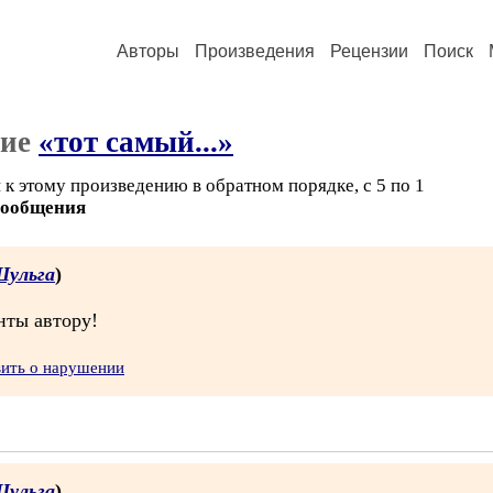
Авторы
Произведения
Рецензии
Поиск
ние
«тот самый...»
к этому произведению в обратном порядке, с 5 по 1
сообщения
Шульга
)
нты автору!
вить о нарушении
Шульга
)