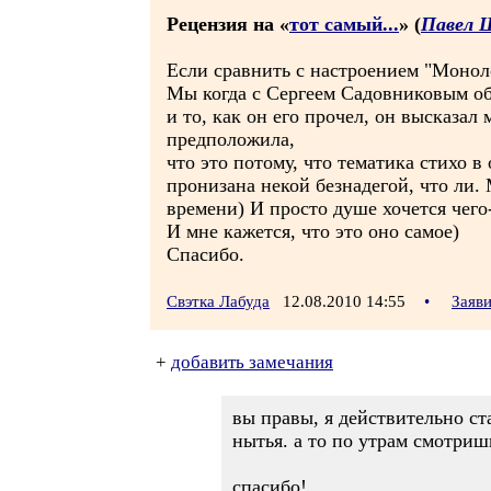
Рецензия на «
тот самый...
» (
Павел 
Если сравнить с настроением "Моноло
Мы когда с Сергеем Садовниковым 
и то, как он его прочел, он высказал 
предположила,
что это потому, что тематика стихо в
пронизана некой безнадегой, что ли
времени) И просто душе хочется чего
И мне кажется, что это оно самое)
Спасибо.
Свэтка Лабуда
12.08.2010 14:55
•
Заяв
+
добавить замечания
вы правы, я действительно ст
нытья. а то по утрам смотришь
спасибо!