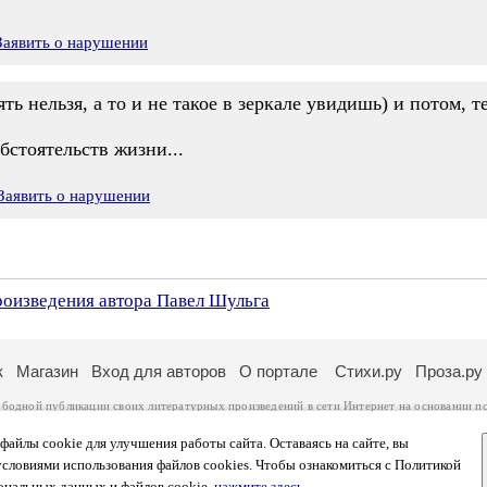
Заявить о нарушении
ять нельзя, а то и не такое в зеркале увидишь) и потом,
бстоятельств жизни...
Заявить о нарушении
роизведения автора Павел Шульга
к
Магазин
Вход для авторов
О портале
Стихи.ру
Проза.ру
ободной публикации своих литературных произведений в сети Интернет на основании
п
ся
законом
. Перепечатка произведений возможна только с согласия его автора, к котором
ры несут самостоятельно на основании
правил публикации
и
законодательства Российско
айлы cookie для улучшения работы сайта. Оставаясь на сайте, вы
ональных данных
. Вы также можете посмотреть более подробную
информацию о портал
условиями использования файлов cookies. Чтобы ознакомиться с Политикой
тысяч посетителей, которые в общей сумме просматривают более двух миллионов страни