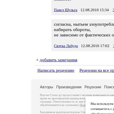
Павел Шульга
12.08.2010 15:34
согласна, нытьем злоупотребл
набирать обороты,
не зависимо от фактических о
Свэтка Лабуда
12.08.2010 17:02
+
добавить замечания
Написать рецензию
Рецензии на все п
Авторы
Произведения
Рецензии
Поис
Портал Стихи.ру предоставляет авторам возможность св
права на произведения принадлежат авторам и охраняют
странице. Ответственность за тексты произведений авто
Мы используем ф
обрабатываются на основании
Политики обработки перс
соглашаетесь с 
Ежедневная аудитория портала Стихи.ру – порядка 200 