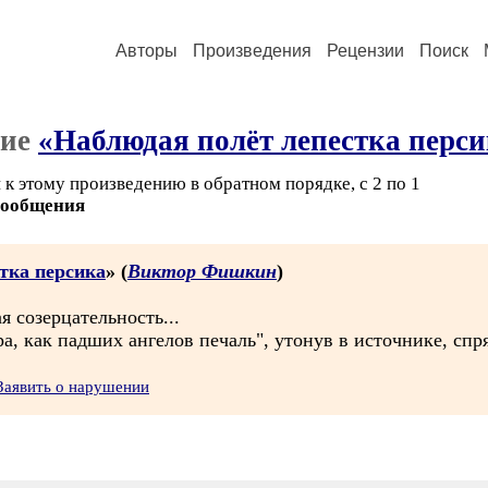
Авторы
Произведения
Рецензии
Поиск
ние
«Наблюдая полёт лепестка перс
к этому произведению в обратном порядке, с 2 по 1
сообщения
тка персика
» (
Виктор Фишкин
)
я созерцательность...
а, как падших ангелов печаль", утонув в источнике, спря
Заявить о нарушении