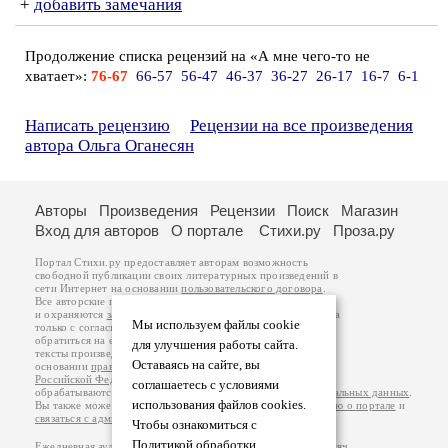
+
добавить замечания
Продолжение списка рецензий на «А мне чего-то не
хватает»:
76-67
66-57
56-47
46-37
36-27
26-17
16-7
6-1
Написать рецензию
Рецензии на все произведения
автора Ольга Оганесян
Авторы
Произведения
Рецензии
Поиск
Магазин
Вход для авторов
О портале
Стихи.ру
Проза.ру
Портал Стихи.ру предоставляет авторам возможность
свободной публикации своих литературных произведений в
сети Интернет на основании
пользовательского договора
.
Все авторские права на произведения принадлежат авторам
и охраняются
законом
. Перепечатка произведений возможна
Мы используем файлы cookie
только с согласия его автора, к которому вы можете
обратиться на его авторской странице. Ответственность за
для улучшения работы сайта.
тексты произведений авторы несут самостоятельно на
Оставаясь на сайте, вы
основании
правил публикации
и
законодательства
Российской Федерации
. Данные пользователей
соглашаетесь с условиями
обрабатываются на основании
Политики обработки персональных данных
.
использования файлов cookies.
Вы также можете посмотреть более подробную
информацию о портале
и
связаться с администрацией
.
Чтобы ознакомиться с
Политикой обработки
Ежедневная аудитория портала Стихи.ру – порядка 200 тысяч