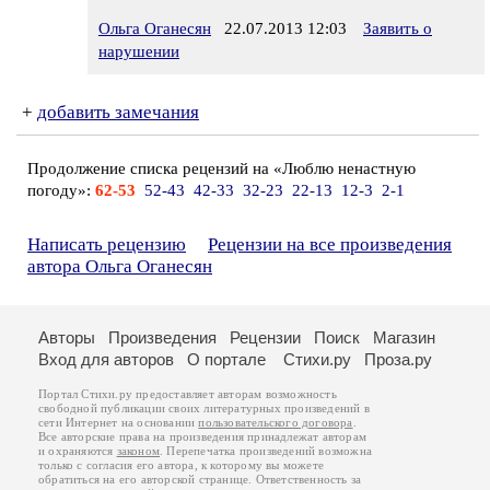
Ольга Оганесян
22.07.2013 12:03
Заявить о
нарушении
+
добавить замечания
Продолжение списка рецензий на «Люблю ненастную
погоду»:
62-53
52-43
42-33
32-23
22-13
12-3
2-1
Написать рецензию
Рецензии на все произведения
автора Ольга Оганесян
Авторы
Произведения
Рецензии
Поиск
Магазин
Вход для авторов
О портале
Стихи.ру
Проза.ру
Портал Стихи.ру предоставляет авторам возможность
свободной публикации своих литературных произведений в
сети Интернет на основании
пользовательского договора
.
Все авторские права на произведения принадлежат авторам
и охраняются
законом
. Перепечатка произведений возможна
только с согласия его автора, к которому вы можете
обратиться на его авторской странице. Ответственность за