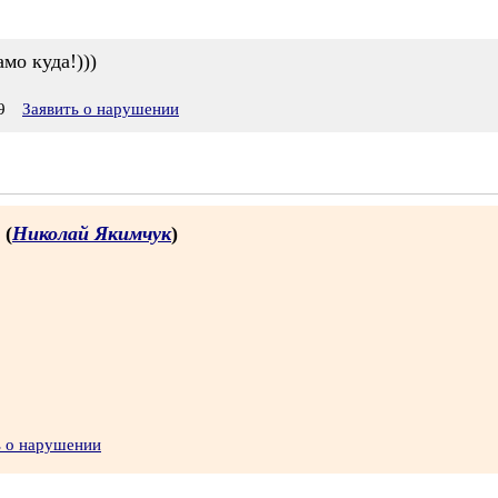
амо куда!)))
9
Заявить о нарушении
 (
Николай Якимчук
)
ь о нарушении