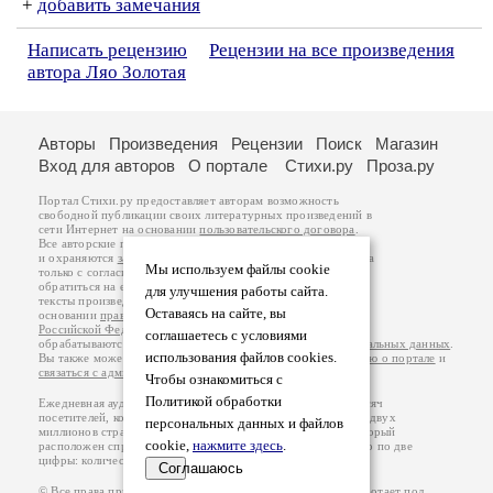
+
добавить замечания
Написать рецензию
Рецензии на все произведения
автора Ляо Золотая
Авторы
Произведения
Рецензии
Поиск
Магазин
Вход для авторов
О портале
Стихи.ру
Проза.ру
Портал Стихи.ру предоставляет авторам возможность
свободной публикации своих литературных произведений в
сети Интернет на основании
пользовательского договора
.
Все авторские права на произведения принадлежат авторам
и охраняются
законом
. Перепечатка произведений возможна
Мы используем файлы cookie
только с согласия его автора, к которому вы можете
обратиться на его авторской странице. Ответственность за
для улучшения работы сайта.
тексты произведений авторы несут самостоятельно на
Оставаясь на сайте, вы
основании
правил публикации
и
законодательства
Российской Федерации
. Данные пользователей
соглашаетесь с условиями
обрабатываются на основании
Политики обработки персональных данных
.
использования файлов cookies.
Вы также можете посмотреть более подробную
информацию о портале
и
связаться с администрацией
.
Чтобы ознакомиться с
Политикой обработки
Ежедневная аудитория портала Стихи.ру – порядка 200 тысяч
посетителей, которые в общей сумме просматривают более двух
персональных данных и файлов
миллионов страниц по данным счетчика посещаемости, который
cookie,
нажмите здесь
.
расположен справа от этого текста. В каждой графе указано по две
цифры: количество просмотров и количество посетителей.
Соглашаюсь
© Все права принадлежат авторам, 2000-2026. Портал работает под