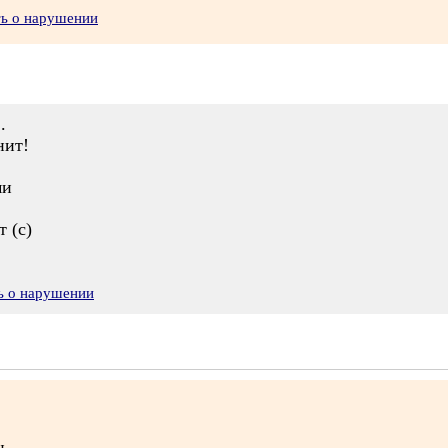
ть о нарушении
.
нит!
ми
 (с)
ь о нарушении
н