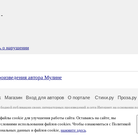
 -
ь о нарушении
произведения автора Мулине
к
Магазин
Вход для авторов
О портале
Стихи.ру
Проза.ру
ободной публикации своих литературных произведений в сети Интернет на основании
п
ся
законом
. Перепечатка произведений возможна только с согласия его автора, к котором
ры несут самостоятельно на основании
правил публикации
и
законодательства Российско
айлы cookie для улучшения работы сайта. Оставаясь на сайте, вы
ональных данных
. Вы также можете посмотреть более подробную
информацию о портал
условиями использования файлов cookies. Чтобы ознакомиться с Политикой
тысяч посетителей, которые в общей сумме просматривают более двух миллионов страни
ональных данных и файлов cookie,
нажмите здесь
.
афе указано по две цифры: количество просмотров и количество посетителей.