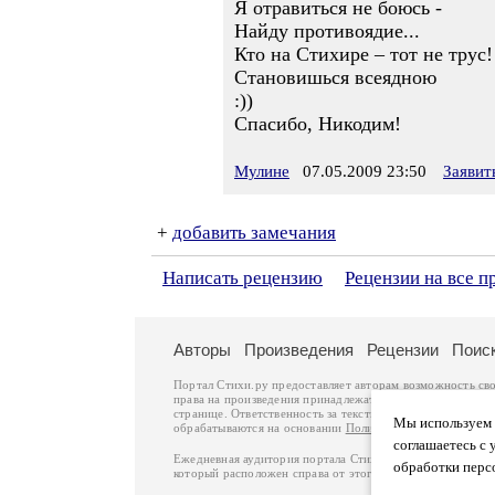
Я отравиться не боюсь -
Найду противоядие...
Кто на Стихире – тот не трус!
Становишься всеядною
:))
Спасибо, Никодим!
Мулине
07.05.2009 23:50
Заявит
+
добавить замечания
Написать рецензию
Рецензии на все 
Авторы
Произведения
Рецензии
Поис
Портал Стихи.ру предоставляет авторам возможность св
права на произведения принадлежат авторам и охраняют
странице. Ответственность за тексты произведений авто
Мы используем ф
обрабатываются на основании
Политики обработки перс
соглашаетесь с 
Ежедневная аудитория портала Стихи.ру – порядка 200 
обработки перс
который расположен справа от этого текста. В каждой гр