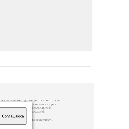
ользовательского договора
. Все авторские
у вы можете обратиться на его авторской
й Федерации
. Данные пользователей
е
и
связаться с администрацией
.
Соглашаюсь
ц по данным счетчика посещаемости,