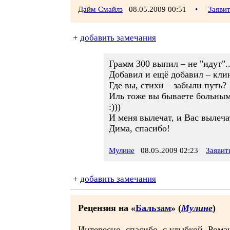
Дайм Смайлз
08.05.2009 00:51
•
Заяви
+
добавить замечания
Грамм 300 выпил – не "идут"..
Добавил и ещё добавил – кли
Где вы, стихи – забыли путь?
Иль тоже вы бываете больны
:)))
И меня вылечат, и Вас вылечат
Дима, спасибо!
Мулине
08.05.2009 02:23
Заявит
+
добавить замечания
Рецензия на «
Бальзам
» (
Мулине
)
Интересно, спасибо, с улыбкой, Рома