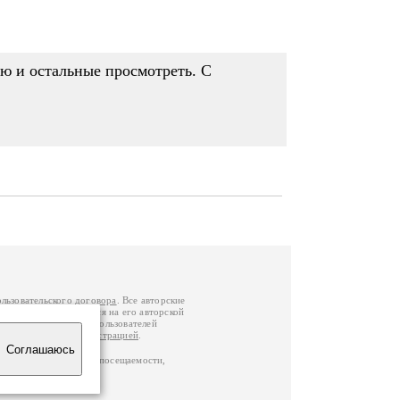
 и остальные просмотреть. С
ользовательского договора
. Все авторские
у вы можете обратиться на его авторской
й Федерации
. Данные пользователей
е
и
связаться с администрацией
.
Соглашаюсь
ц по данным счетчика посещаемости,