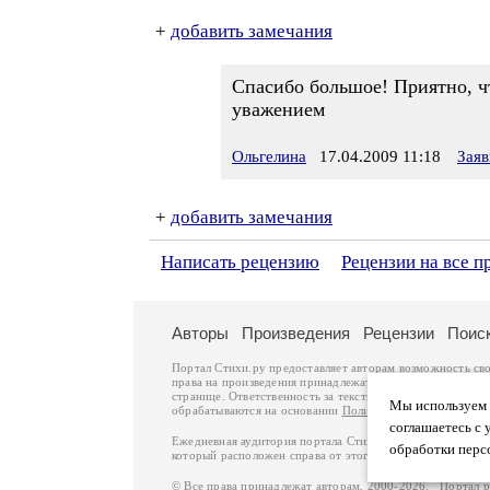
+
добавить замечания
Спасибо большое! Приятно, 
уважением
Ольгелина
17.04.2009 11:18
Заяв
+
добавить замечания
Написать рецензию
Рецензии на все п
Авторы
Произведения
Рецензии
Поис
Портал Стихи.ру предоставляет авторам возможность св
права на произведения принадлежат авторам и охраняют
странице. Ответственность за тексты произведений авто
Мы используем ф
обрабатываются на основании
Политики обработки перс
соглашаетесь с 
Ежедневная аудитория портала Стихи.ру – порядка 200 
обработки перс
который расположен справа от этого текста. В каждой гр
© Все права принадлежат авторам, 2000-2026. Портал 