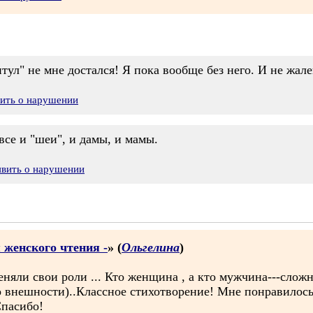
итул" не мне достался! Я пока вообще без него. И не жал
вить о нарушении
се и "шеи", и дамы, и мамы.
явить о нарушении
 женского чтения -
» (
Ольгелина
)
няли свои роли ... Кто женщина , а кто мужчина---сложн
по внешности)..Классное стихотворение! Мне понравилось
Спасибо!