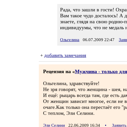
Рада, что зашли в гости! Охр
Вам такое чудо досталось! А д
знаете, глядя на свою родню-п
индивидуумы, что не медаль на
Ольгелина
06.07.2009 22:47
Зая
+
добавить замечания
Рецензия на «
Мужчина - только для
Ольгелина, здравствуйте!
Не зря говорят, что женщина - шея, н
И ещё: рыцарь всегда там, где есть да
От женщин зависит многое, если не в
очаге.Как только она перестаёт его "р
С теплом, Эли Селини.
Эли Селини
22.06.2009 16:34
•
Заявить