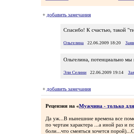
+
добавить замечания
Спасибо! К счастью, такой "т
Ольгелина
22.06.2009 18:20
Зая
Ольгелина, потенциально мы в
Эли Селини
22.06.2009 19:14
За
+
добавить замечания
Рецензия на «
Мужчина - только для
Да уж...В нынешние времена все поме
по чертам характера ...а иной раз и 
боли...что смеяться хочется порой)...