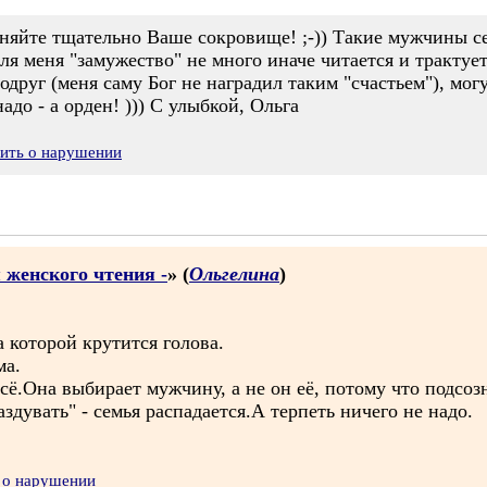
аняйте тщательно Ваше сокровище! ;-)) Такие мужчины се
ля меня "замужество" не много иначе читается и трактует
одруг (меня саму Бог не наградил таким "счастьем"), мог
до - а орден! ))) С улыбкой, Ольга
вить о нарушении
 женского чтения -
» (
Ольгелина
)
а которой крутится голова.
ма.
сё.Она выбирает мужчину, а не он её, потому что подсоз
аздувать" - семья распадается.А терпеть ничего не надо.
 о нарушении