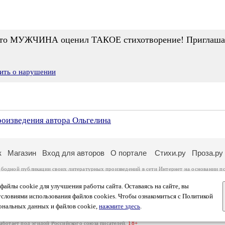
что МУЖЧИНА оценил ТАКОЕ стихотворение! Приглашаю
ить о нарушении
роизведения автора Ольгелина
к
Магазин
Вход для авторов
О портале
Стихи.ру
Проза.ру
ободной публикации своих литературных произведений в сети Интернет на основании
п
ся
законом
. Перепечатка произведений возможна только с согласия его автора, к котором
ры несут самостоятельно на основании
правил публикации
и
законодательства Российско
айлы cookie для улучшения работы сайта. Оставаясь на сайте, вы
ональных данных
. Вы также можете посмотреть более подробную
информацию о портал
условиями использования файлов cookies. Чтобы ознакомиться с Политикой
тысяч посетителей, которые в общей сумме просматривают более двух миллионов страни
ональных данных и файлов cookie,
нажмите здесь
.
афе указано по две цифры: количество просмотров и количество посетителей.
работает под эгидой
Российского союза писателей
.
18+