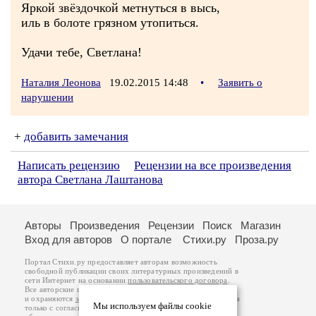
Яркой звёздочкой метнуться в высь,
иль в болоте грязном утопиться.
Удачи тебе, Светлана!
Наталия Леонова
19.02.2015 14:48
•
Заявить о
нарушении
+
добавить замечания
Написать рецензию
Рецензии на все произведения
автора Светлана Лаштанова
Авторы
Произведения
Рецензии
Поиск
Магазин
Вход для авторов
О портале
Стихи.ру
Проза.ру
Портал Стихи.ру предоставляет авторам возможность
свободной публикации своих литературных произведений в
сети Интернет на основании
пользовательского договора
.
Все авторские права на произведения принадлежат авторам
и охраняются
законом
. Перепечатка произведений возможна
Мы используем файлы cookie
только с согласия его автора, к которому вы можете