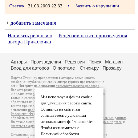
Светюк
31.03.2009 22:33
•
Заявить о нарушении
+
добавить замечания
Написать рецензию
Рецензии на все произведения
автора Приколочка
Авторы
Произведения
Рецензии
Поиск
Магазин
Вход для авторов
О портале
Стихи.ру
Проза.ру
Портал Стихи.ру предоставляет авторам возможность
свободной публикации своих литературных произведений в
сети Интернет на основании
пользовательского договора
.
Все авторские права на произведения принадлежат авторам
и охраняются
законом
. Перепечатка произведений возможна
Мы используем файлы cookie
только с согласия его автора, к которому вы можете
обратиться на его авторской странице. Ответственность за
для улучшения работы сайта.
тексты произведений авторы несут самостоятельно на
Оставаясь на сайте, вы
основании
правил публикации
и
законодательства
Российской Федерации
. Данные пользователей
соглашаетесь с условиями
обрабатываются на основании
Политики обработки персональных данных
.
использования файлов cookies.
Вы также можете посмотреть более подробную
информацию о портале
и
связаться с администрацией
.
Чтобы ознакомиться с
Политикой обработки
Ежедневная аудитория портала Стихи.ру – порядка 200 тысяч