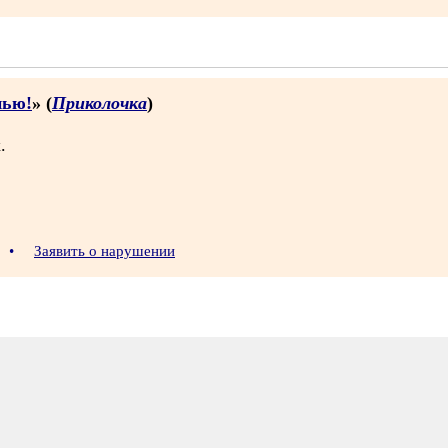
пью!
» (
Приколочка
)
.
8
•
Заявить о нарушении