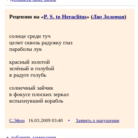
Рецензия на «
P. S. to Heraclitus
» (
Ляо Золотая
)
солнце среди туч
целит сквозь радужку глаз
параболы лук
красный золотой
зелёный и голубой
в радуге голубь
солнечный зайчик
в фокусе плоских зеркал
вспыхнувший корабль
С.Эфон
16.03.2009 03:40
•
Заявить о нарушении
+
добавить замечания