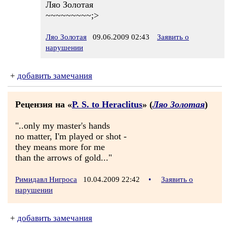
Ляо Золотая
~~~~~~~~~;>
Ляо Золотая
09.06.2009 02:43
Заявить о
нарушении
+
добавить замечания
Рецензия на «
P. S. to Heraclitus
» (
Ляо Золотая
)
"..only my master's hands
no matter, I'm played or shot -
they means more for me
than the arrows of gold..."
Римидавл Нигроса
10.04.2009 22:42
•
Заявить о
нарушении
+
добавить замечания