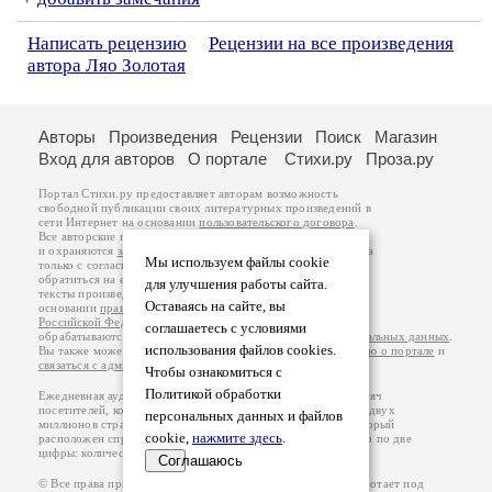
Написать рецензию
Рецензии на все произведения
автора Ляо Золотая
Авторы
Произведения
Рецензии
Поиск
Магазин
Вход для авторов
О портале
Стихи.ру
Проза.ру
Портал Стихи.ру предоставляет авторам возможность
свободной публикации своих литературных произведений в
сети Интернет на основании
пользовательского договора
.
Все авторские права на произведения принадлежат авторам
и охраняются
законом
. Перепечатка произведений возможна
Мы используем файлы cookie
только с согласия его автора, к которому вы можете
обратиться на его авторской странице. Ответственность за
для улучшения работы сайта.
тексты произведений авторы несут самостоятельно на
Оставаясь на сайте, вы
основании
правил публикации
и
законодательства
Российской Федерации
. Данные пользователей
соглашаетесь с условиями
обрабатываются на основании
Политики обработки персональных данных
.
использования файлов cookies.
Вы также можете посмотреть более подробную
информацию о портале
и
связаться с администрацией
.
Чтобы ознакомиться с
Политикой обработки
Ежедневная аудитория портала Стихи.ру – порядка 200 тысяч
посетителей, которые в общей сумме просматривают более двух
персональных данных и файлов
миллионов страниц по данным счетчика посещаемости, который
cookie,
нажмите здесь
.
расположен справа от этого текста. В каждой графе указано по две
цифры: количество просмотров и количество посетителей.
Соглашаюсь
© Все права принадлежат авторам, 2000-2026. Портал работает под