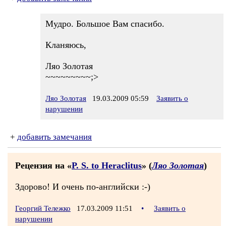
Мудро. Большое Вам спасибо.
Кланяюсь,
Ляо Золотая
~~~~~~~~~;>
Ляо Золотая
19.03.2009 05:59
Заявить о
нарушении
+
добавить замечания
Рецензия на «
P. S. to Heraclitus
» (
Ляо Золотая
)
Здорово! И очень по-английски :-)
Георгий Тележко
17.03.2009 11:51
•
Заявить о
нарушении