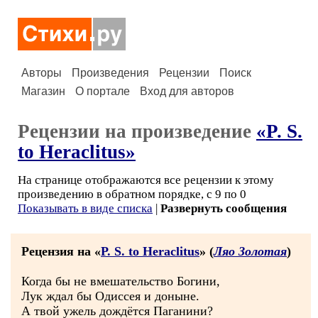
Авторы
Произведения
Рецензии
Поиск
Магазин
О портале
Вход для авторов
Рецензии на произведение
«P. S.
to Heraclitus»
На странице отображаются все рецензии к этому
произведению в обратном порядке, с 9 по 0
Показывать в виде списка
|
Развернуть сообщения
Рецензия на «
P. S. to Heraclitus
» (
Ляо Золотая
)
Когда бы не вмешательство Богини,
Лук ждал бы Одиссея и доныне.
А твой ужель дождётся Паганини?