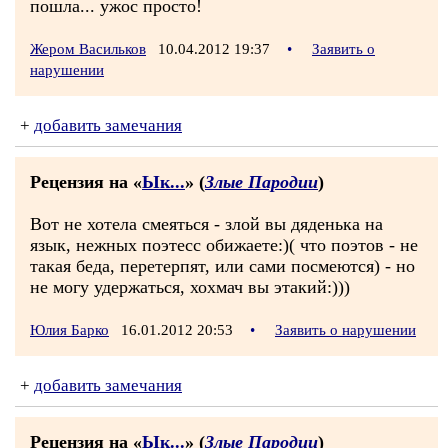
пошла... ужос просто!
Жером Васильков
10.04.2012 19:37
•
Заявить о
нарушении
+
добавить замечания
Рецензия на «
Ык...
» (
Злые Пародии
)
Вот не хотела смеяться - злой вы дяденька на
язык, нежных поэтeсс обижаете:)( что поэтов - не
такая беда, перетерпят, или сами посмеются) - но
не могу удержаться, хохмач вы этакий:)))
Юлия Барко
16.01.2012 20:53
•
Заявить о нарушении
+
добавить замечания
Рецензия на «
Ык...
» (
Злые Пародии
)