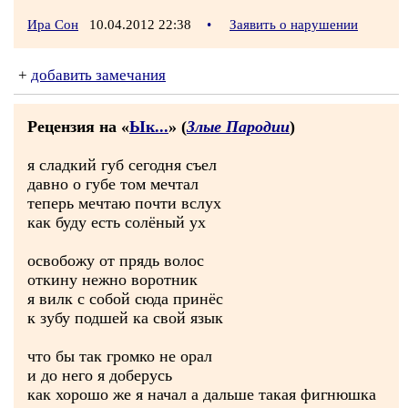
Ира Сон
10.04.2012 22:38
•
Заявить о нарушении
+
добавить замечания
Рецензия на «
Ык...
» (
Злые Пародии
)
я сладкий губ сегодня съел
давно о губе том мечтал
теперь мечтаю почти вслух
как буду есть солёный ух
освобожу от прядь волос
откину нежно воротник
я вилк с собой сюда принёс
к зубу подшей ка свой язык
что бы так громко не орал
и до него я доберусь
как хорошо же я начал а дальше такая фигнюшка