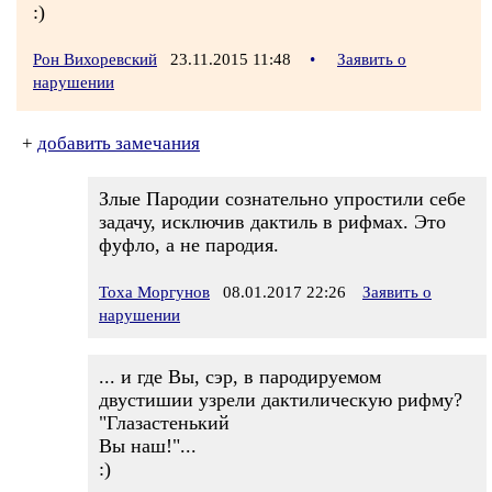
:)
Рон Вихоревский
23.11.2015 11:48
•
Заявить о
нарушении
+
добавить замечания
Злые Пародии сознательно упростили себе
задачу, исключив дактиль в рифмах. Это
фуфло, а не пародия.
Тоха Моргунов
08.01.2017 22:26
Заявить о
нарушении
... и где Вы, сэр, в пародируемом
двустишии узрели дактилическую рифму?
"Глазастенький
Вы наш!"...
:)