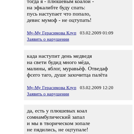
тогда я - плюшевым коалой -
на эфкалибте буду спать:
пусь наступает что попало,
девис мумоф - не оцтупать!
Му-Му Герасимова Клуп
03.02.2009 01:09
Заявить о нарушении
када наступит день медведя
на свети будид много мёда,
малины, яблог, муравьёф. Отведаф
фсего таго, душе захочитца палёта
Му-Му Герасимова Клуп
03.02.2009 12:20
Заявить о нарушении
да, есть у плюшевых коал
сомнамбулический запал
и мы в творическом зопале
не пядились, не оцтупале!