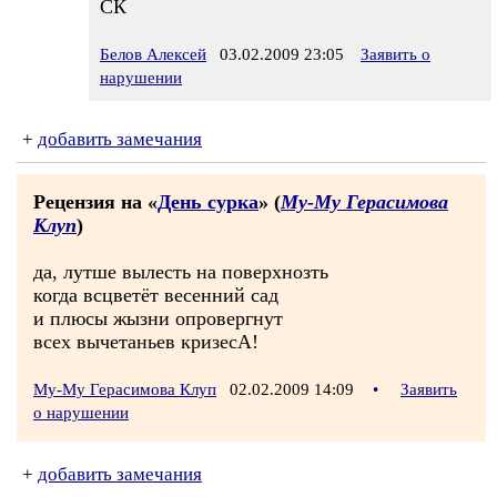
СК
Белов Алексей
03.02.2009 23:05
Заявить о
нарушении
+
добавить замечания
Рецензия на «
День сурка
» (
Му-Му Герасимова
Клуп
)
да, лутше вылесть на поверхнозть
когда всцветёт весенний сад
и плюсы жызни опровергнут
всех вычетаньев кризесА!
Му-Му Герасимова Клуп
02.02.2009 14:09
•
Заявить
о нарушении
+
добавить замечания