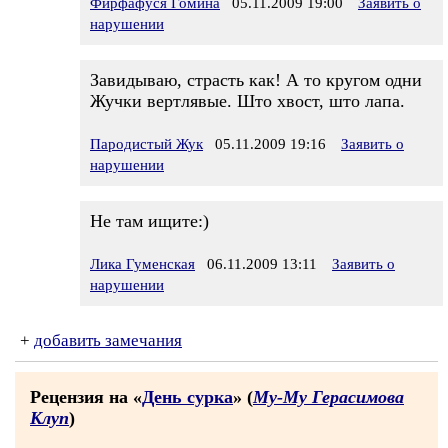
Фирфафуся Гомина
05.11.2009 19:00
Заявить о
нарушении
Завидываю, страсть как! А то кругом одни
Жучки вертлявые. Што хвост, што лапа.
Пародистый Жук
05.11.2009 19:16
Заявить о
нарушении
Не там ищите:)
Лика Гуменская
06.11.2009 13:11
Заявить о
нарушении
+
добавить замечания
Рецензия на «
День сурка
» (
Му-Му Герасимова
Клуп
)