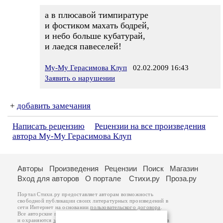
а в плюсавой тимпиратуре
и фостиком махать бодрей,
и небо больше кубатурай,
и лаедся павеселей!
Му-Му Герасимова Клуп
02.02.2009 16:43
Заявить о нарушении
+
добавить замечания
Написать рецензию
Рецензии на все произведения
автора Му-Му Герасимова Клуп
Авторы
Произведения
Рецензии
Поиск
Магазин
Вход для авторов
О портале
Стихи.ру
Проза.ру
Портал Стихи.ру предоставляет авторам возможность
свободной публикации своих литературных произведений в
сети Интернет на основании
пользовательского договора
.
Все авторские права на произведения принадлежат авторам
и охраняются
законом
. Перепечатка произведений возможна