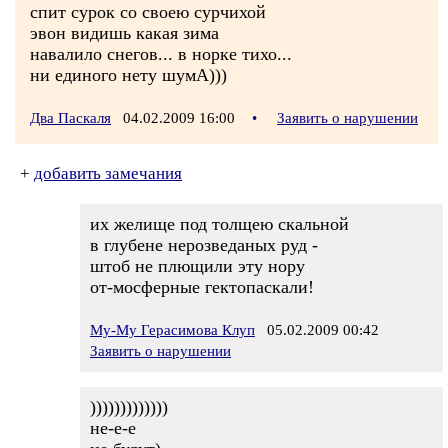
спит сурок со своею сурчихой
эвон видишь какая зима
навалило снегов... в норке тихо...
ни единого нету шумА)))
Два Паскаля
04.02.2009 16:00
•
Заявить о нарушении
+
добавить замечания
их желище под толщею скальной
в глубене нерозведаных руд -
штоб не плющили эту нору
от-мосферные гектопаскали!
Му-Му Герасимова Клуп
05.02.2009 00:42
Заявить о нарушении
)))))))))))))
не-е-е