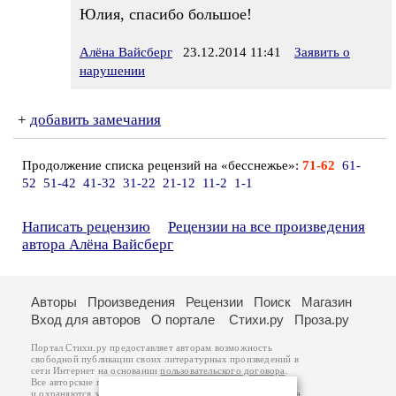
Юлия, спасибо большое!
Алёна Вайсберг
23.12.2014 11:41
Заявить о
нарушении
+
добавить замечания
Продолжение списка рецензий на «бесснежье»:
71-62
61-
52
51-42
41-32
31-22
21-12
11-2
1-1
Написать рецензию
Рецензии на все произведения
автора Алёна Вайсберг
Авторы
Произведения
Рецензии
Поиск
Магазин
Вход для авторов
О портале
Стихи.ру
Проза.ру
Портал Стихи.ру предоставляет авторам возможность
свободной публикации своих литературных произведений в
сети Интернет на основании
пользовательского договора
.
Все авторские права на произведения принадлежат авторам
и охраняются
законом
. Перепечатка произведений возможна