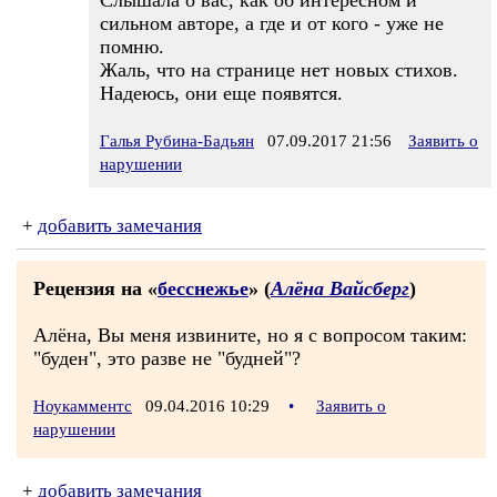
Слышала о вас, как об интересном и
сильном авторе, а где и от кого - уже не
помню.
Жаль, что на странице нет новых стихов.
Надеюсь, они еще появятся.
Галья Рубина-Бадьян
07.09.2017 21:56
Заявить о
нарушении
+
добавить замечания
Рецензия на «
бесснежье
» (
Алёна Вайсберг
)
Алёна, Вы меня извините, но я с вопросом таким:
"буден", это разве не "будней"?
Ноукамментс
09.04.2016 10:29
•
Заявить о
нарушении
+
добавить замечания