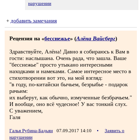
нарушении
+
добавить замечания
Рецензия на «
бесснежье
» (
Алёна Вайсберг
)
Здравствуйте, Алёна! Давно я собираюсь к Вам в
гости: наслышана. Очень рада, что зашла. Ваше
"бесснежье" просто утыкано интересными
находками и намеками. Самое интересное место в
стихотворении вот это, на мой взгляд:
"в году, по-китайски бычьем, безрыбье - подарок
рачьим:
их выберут, как обычно, измученные безбрачьем."
И вообще, оно всё чудесное! У вас тонкий слух.
С уважением,
Галя
Галья Рубина-Бадьян
07.09.2017 14:10
•
Заявить о
нарушении