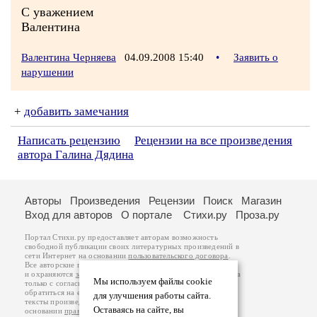
С уважением
Валентина
Валентина Черняева
04.09.2008 15:40
•
Заявить о
нарушении
+
добавить замечания
Написать рецензию
Рецензии на все произведения
автора Галина Дядина
Авторы
Произведения
Рецензии
Поиск
Магазин
Вход для авторов
О портале
Стихи.ру
Проза.ру
Портал Стихи.ру предоставляет авторам возможность
свободной публикации своих литературных произведений в
сети Интернет на основании
пользовательского договора
.
Все авторские права на произведения принадлежат авторам
и охраняются
законом
. Перепечатка произведений возможна
Мы используем файлы cookie
только с согласия его автора, к которому вы можете
обратиться на его авторской странице. Ответственность за
для улучшения работы сайта.
тексты произведений авторы несут самостоятельно на
Оставаясь на сайте, вы
основании
правил публикации
и
законодательства