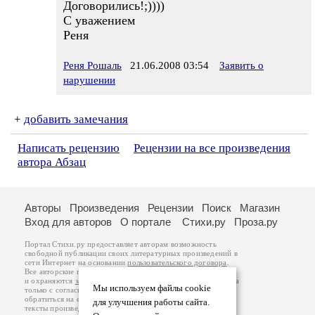
Договорились!;))))
С уважением
Реня
Реня Рошаль
21.06.2008 03:54
Заявить о
нарушении
+
добавить замечания
Написать рецензию
Рецензии на все произведения
автора Абзац
Авторы
Произведения
Рецензии
Поиск
Магазин
Вход для авторов
О портале
Стихи.ру
Проза.ру
Портал Стихи.ру предоставляет авторам возможность
свободной публикации своих литературных произведений в
сети Интернет на основании
пользовательского договора
.
Все авторские права на произведения принадлежат авторам
и охраняются
законом
. Перепечатка произведений возможна
Мы используем файлы cookie
только с согласия его автора, к которому вы можете
обратиться на его авторской странице. Ответственность за
для улучшения работы сайта.
тексты произведений авторы несут самостоятельно на