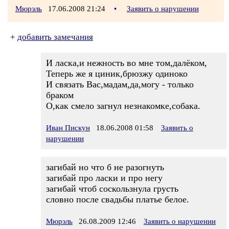
Мюрэль
17.06.2008 21:24
•
Заявить о нарушении
+
добавить замечания
И ласка,и нежность во мне том,далёком,
Теперь же я циник,брюзжу одиноко
И связать Вас,мадам,да,могу - только
браком
О,как смело загнул незнакомке,собака.
Иван Пискун
18.06.2008 01:58
Заявить о
нарушении
загибай но что б не разогнуть
загибай про ласки и про негу
загибай чтоб соскользнула грусть
словно после свадьбы платье белое.
Мюрэль
26.08.2009 12:46
Заявить о нарушении