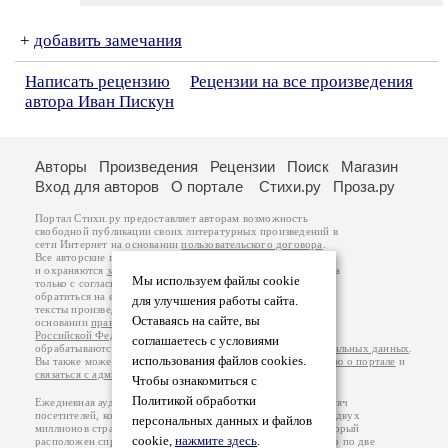
+
добавить замечания
Написать рецензию
Рецензии на все произведения
автора Иван Пискун
Авторы
Произведения
Рецензии
Поиск
Магазин
Вход для авторов
О портале
Стихи.ру
Проза.ру
Портал Стихи.ру предоставляет авторам возможность
свободной публикации своих литературных произведений в
сети Интернет на основании
пользовательского договора
.
Все авторские права на произведения принадлежат авторам
и охраняются
законом
. Перепечатка произведений возможна
Мы используем файлы cookie
только с согласия его автора, к которому вы можете
обратиться на его авторской странице. Ответственность за
для улучшения работы сайта.
тексты произведений авторы несут самостоятельно на
Оставаясь на сайте, вы
основании
правил публикации
и
законодательства
Российской Федерации
. Данные пользователей
соглашаетесь с условиями
обрабатываются на основании
Политики обработки персональных данных
.
использования файлов cookies.
Вы также можете посмотреть более подробную
информацию о портале
и
связаться с администрацией
.
Чтобы ознакомиться с
Политикой обработки
Ежедневная аудитория портала Стихи.ру – порядка 200 тысяч
посетителей, которые в общей сумме просматривают более двух
персональных данных и файлов
миллионов страниц по данным счетчика посещаемости, который
cookie,
нажмите здесь
.
расположен справа от этого текста. В каждой графе указано по две