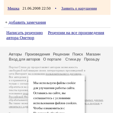
Мишка
21.06.2008 22:50
•
Заявить о нарушении
+
добавить замечания
Написать рецензию
Рецензии на все произведения
автора Онетюр
Авторы
Произведения
Рецензии
Поиск
Магазин
Вход для авторов
О портале
Стихи.ру
Проза.ру
Портал Стихи.ру предоставляет авторам возможность
свободной публикации своих литературных произведений в
сети Интернет на основании
пользовательского договора
.
Все авторские права на произведения принадлежат авторам
и охраняются
законом
. Перепечатка произведений возможна
Мы используем файлы cookie
только с согласия его автора, к которому вы можете
обратиться на его авторской странице. Ответственность за
для улучшения работы сайта.
тексты произведений авторы несут самостоятельно на
Оставаясь на сайте, вы
основании
правил публикации
и
законодательства
Российской Федерации
. Данные пользователей
соглашаетесь с условиями
обрабатываются на основании
Политики обработки персональных данных
.
использования файлов cookies.
Вы также можете посмотреть более подробную
информацию о портале
и
связаться с администрацией
.
Чтобы ознакомиться с