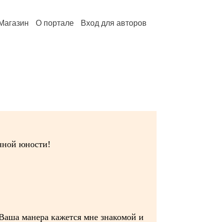
Магазин
О портале
Вход для авторов
нной юности!
- Ваша манера кажется мне знакомой и