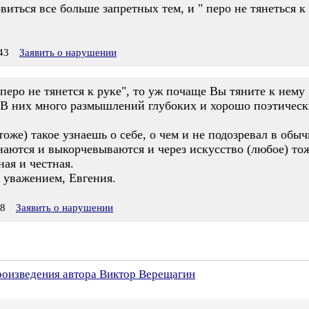
ться все больше запретных тем, и " перо не тянеться к р
43
Заявить о нарушении
перо не тянется к руке", то уж почаще Вы тяните к нему 
ть. В них много размышлений глубоких и хорошо поэтичес
тоже) такое узнаешь о себе, о чем и не подозревал в обы
аются и выкорчевываются и через искусство (любое) тоже
ная и честная.
 уважением, Евгения.
18
Заявить о нарушении
произведения автора Виктор Верещагин