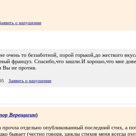
Заявить о нарушении
не очень то беззаботной, порой горькой,до жесткого вкус
утный француз. Спасибо,что зашли.И хорошо,что мне дов
и Вы не против.
05
Заявить о нарушении
тор Верещагин
)
 прочла отдельно опубликованный последний стих, а пот
дко бывает (честно говоря, циклы стихов меня всегда п