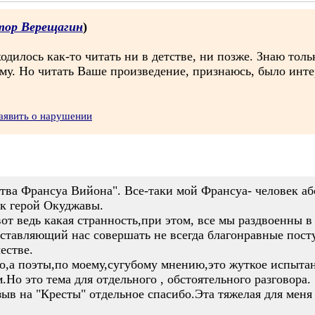
тор Верещагин
)
дилось как-то читать ни в детстве, ни позже. Знаю толь
ему. Но читать Ваше произведение, признаюсь, было инт
аявить о нарушении
тва Франсуа Вийона". Все-таки мой Франсуа- человек аб
к герой Окуджавы.
вот ведь какая странность,при этом, все мы раздвоенны в
аставляющий нас совершать не всегда благонравные посту
естве.
,а поэты,по моему,сугубому мнению,это жуткое испытани
.Но это тема для отдельного , обстоятельного разговора.
зыв на "Кресты" отдельное спасибо.Эта тяжелая для меня 