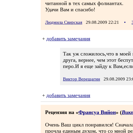
читанной в тех самых фолиантах.
Удачи Вам и спасибо!
Людмила Свирская
29.08.2009 22:21
•
+
добавить замечания
Так уж сложилось,что в моей 
друга, вернее, чем этот бесп
перо.И я еще зайду к Вам,есл
Виктор Верещагин
29.08.2009 23:
+
добавить замечания
Рецензия на «
Франсуа Вийон
» (
Вик
Очень Ваш цикл понравился! Сначала
прочла единым духом, что со мной ре