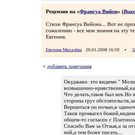
Рецензия на «
Франсуа Вийон
» (
Вик
Стихи Франсуа Вийона... Вот не прохо
сожалению - все мои знания на эту т
Евгения.
Евгения Михалёва
20.01.2008 16:59
•
З
+
добавить замечания
Окуджава- это видимо " Моли
возвышенно-нравственный,ка
Что делать,таков был век.Но 
стороны груз обстоятельств,з
Вершиться он ночью,в одиноч
Таков промысел божий,видимо
общем-то согласен с Платоном
Спасибо Вам за Отзыв,а за от
ней,а тем более писать...