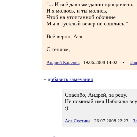
"... И всё давным-давно просрочено.
И я молюсь, и ты молись,
Чтоб на утоптанной обочине
Мы в тусклый вечер не сошлись."
Всё верно, Ася.
С теплом,
Андрей Коренев
19.06.2008 14:02
•
За
+
добавить замечания
Спасибо, Андрей, за рецу.
Не поминай имя Набокова всуе
:)
Ася Суетина
26.07.2008 22:23
З