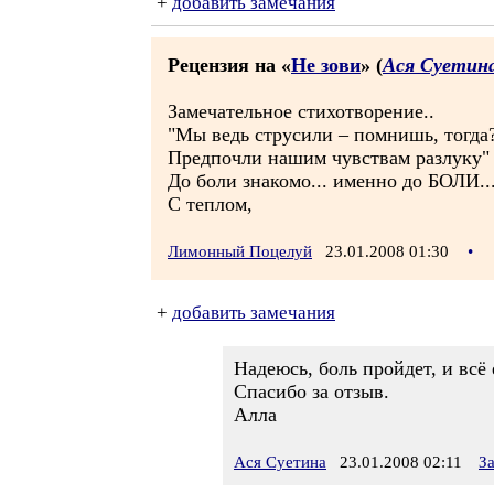
+
добавить замечания
Рецензия на «
Не зови
» (
Ася Суетин
Замечательное стихотворение..
"Мы ведь струсили – помнишь, тогда
Предпочли нашим чувствам разлуку"
До боли знакомо... именно до БОЛИ..
С теплом,
Лимонный Поцелуй
23.01.2008 01:30
•
+
добавить замечания
Надеюсь, боль пройдет, и всё 
Спасибо за отзыв.
Алла
Ася Суетина
23.01.2008 02:11
З