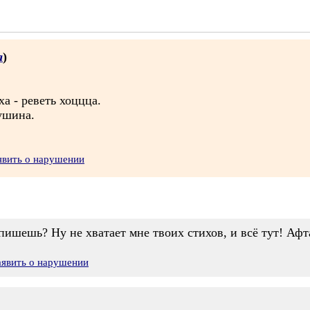
а
)
ха - реветь хоццца.
душина.
явить о нарушении
пишешь? Ну не хватает мне твоих стихов, и всё тут! Афт
аявить о нарушении