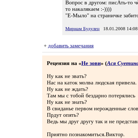
Вопрос в другом: писАть-то ч
то накалякаем :-))))
"Е-Мыло" на страничке забито
Мириам Будулец
18.01.2008 14:08
+
добавить замечания
Рецензия на «
Не зови
» (
Ася Суетин
Ну как не звать?
Нас на каток молва людская привела.
Ну как не ждать?
Там мы с тобой бездарно потерялись
Ну как не знать?
В свиданье первом нерожденные слов
Прдут опять?
Ведь мы друг другу так и не представ
Приятно познакомиться.Виктор.