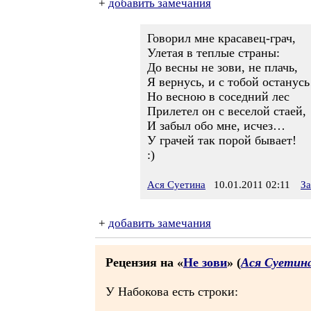
+
добавить замечания
Говорил мне красавец-грач,
Улетая в теплые страны:
До весны не зови, не плачь,
Я вернусь, и с тобой останус
Но весною в соседний лес
Прилетел он с веселой стаей,
И забыл обо мне, исчез…
У грачей так порой бывает!
:)
Ася Суетина
10.01.2011 02:11
За
+
добавить замечания
Рецензия на «
Не зови
» (
Ася Суетин
У Набокова есть строки: