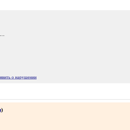
ь…
явить о нарушении
а
)