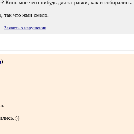
ё? Кинь мне чего-нибудь для затравки, как и собирались.
, так что жми смело.
Заявить о нарушении
а
)
а.
ились.:))