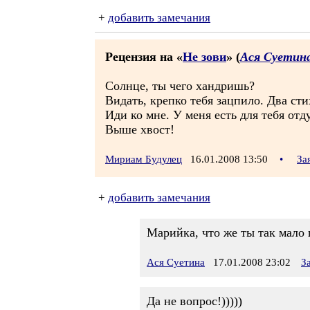
+
добавить замечания
Рецензия на «
Не зови
» (
Ася Суетин
Солнце, ты чего хандришь?
Видать, крепко тебя зацпило. Два сти
Иди ко мне. У меня есть для тебя от
Выше хвост!
Мириам Будулец
16.01.2008 13:50
•
За
+
добавить замечания
Марийка, что же ты так мало 
Ася Суетина
17.01.2008 23:02
З
Да не вопрос!)))))