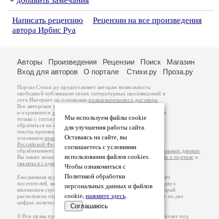
+
добавить замечания
Написать рецензию
Рецензии на все произведения
автора Ирбис Руа
Авторы
Произведения
Рецензии
Поиск
Магазин
Вход для авторов
О портале
Стихи.ру
Проза.ру
Портал Стихи.ру предоставляет авторам возможность
свободной публикации своих литературных произведений в
сети Интернет на основании
пользовательского договора
.
Все авторские права на произведения принадлежат авторам
и охраняются
законом
. Перепечатка произведений возможна
Мы используем файлы cookie
только с согласия его автора, к которому вы можете
обратиться на его авторской странице. Ответственность за
для улучшения работы сайта.
тексты произведений авторы несут самостоятельно на
Оставаясь на сайте, вы
основании
правил публикации
и
законодательства
Российской Федерации
. Данные пользователей
соглашаетесь с условиями
обрабатываются на основании
Политики обработки персональных данных
.
использования файлов cookies.
Вы также можете посмотреть более подробную
информацию о портале
и
связаться с администрацией
.
Чтобы ознакомиться с
Политикой обработки
Ежедневная аудитория портала Стихи.ру – порядка 200 тысяч
посетителей, которые в общей сумме просматривают более двух
персональных данных и файлов
миллионов страниц по данным счетчика посещаемости, который
cookie,
нажмите здесь
.
расположен справа от этого текста. В каждой графе указано по две
цифры: количество просмотров и количество посетителей.
Соглашаюсь
© Все права принадлежат авторам, 2000-2026. Портал работает под