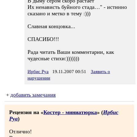
В дыму сером скоро растает
Их ненависть буйного стада…" - истинно
сказано и метко в тему :)))
Славная концовка...
СПАСИБО!!!
Рада читать Ваши комментарии, как
чудесные стихи:)))))))
Ирбис Руа
19.11.2007 00:51
Заявить о
нарушении
+
добавить замечания
Рецензия на «
Костер - миниатюрка
» (
Ирбис
Руа
)
Отлично!