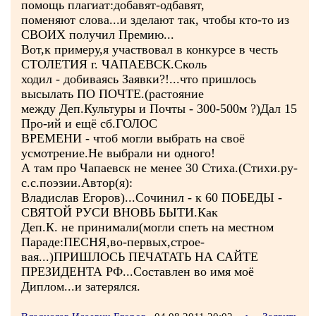
помощь плагиат:добавят-одбавят,
поменяют слова...и зделают так, чтобы кто-то из
СВОИХ получил Премию...
Вот,к примеру,я участвовал в конкурсе в честь
СТОЛЕТИЯ г. ЧАПАЕВСК.Сколь
ходил - добиваясь Заявки?!...что пришлось
высылать ПО ПОЧТЕ.(растояние
между Деп.Культуры и Почты - 300-500м ?)Дал 15
Про-ий и ещё сб.ГОЛОС
ВРЕМЕНИ - чтоб могли выбрать на своё
усмотрение.Не выбрали ни одного!
А там про Чапаевск не менее 30 Стиха.(Стихи.ру-
с.с.поэзии.Автор(я):
Владислав Егоров)...Сочинил - к 60 ПОБЕДЫ -
СВЯТОЙ РУСИ ВНОВЬ БЫТИ.Как
Деп.К. не принимали(могли спеть на местном
Параде:ПЕСНЯ,во-первых,строе-
вая...)ПРИШЛОСЬ ПЕЧАТАТЬ НА САЙТЕ
ПРЕЗИДЕНТА РФ...Составлен во имя моё
Диплом...и затерялся.