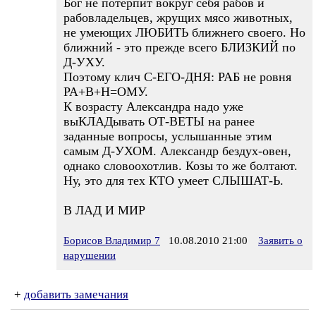
Бог не потерпит вокруг себя рабов и
рабовладельцев, жрущих мясо животных,
не умеющих ЛЮБИТЬ ближнего своего. Но
ближний - это прежде всего БЛИЗКИЙ по
Д-УХУ.
Поэтому клич С-ЕГО-ДНЯ: РАБ не ровня
РА+В+Н=ОМУ.
К возрасту Александра надо уже
выКЛАДывать ОТ-ВЕТЫ на ранее
заданные вопросы, услышанные этим
самым Д-УХОМ. Александр бездух-овен,
однако словоохотлив. Козы то же болтают.
Ну, это для тех КТО умеет СЛЫШАТ-Ь.
В ЛАД И МИР
Борисов Владимир 7
10.08.2010 21:00
Заявить о
нарушении
+
добавить замечания