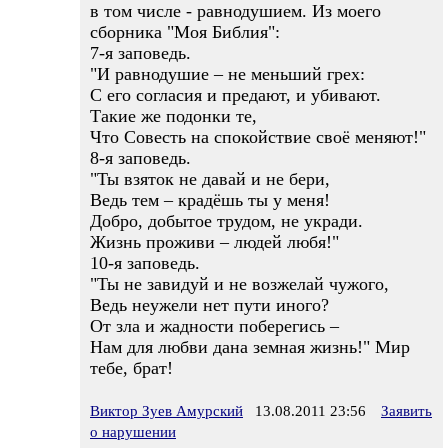
в том числе - равнодушием. Из моего
сборника "Моя Библия":
7-я заповедь.
"И равнодушие – не меньший грех:
С его согласия и предают, и убивают.
Такие же подонки те,
Что Совесть на спокойствие своё меняют!"
8-я заповедь.
"Ты взяток не давай и не бери,
Ведь тем – крадёшь ты у меня!
Добро, добытое трудом, не укради.
Жизнь проживи – людей любя!"
10-я заповедь.
"Ты не завидуй и не возжелай чужого,
Ведь неужели нет пути иного?
От зла и жадности поберегись –
Нам для любви дана земная жизнь!" Мир
тебе, брат!
Виктор Зуев Амурский
13.08.2011 23:56
Заявить
о нарушении