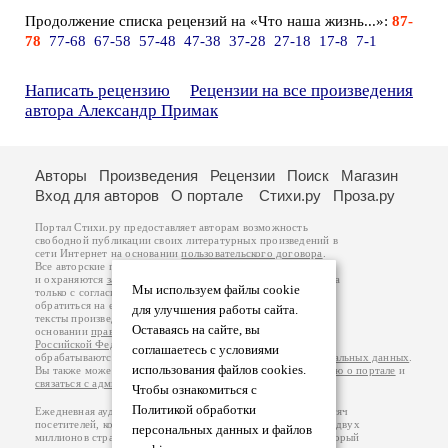
Продолжение списка рецензий на «Что наша жизнь...»:
87-
78
77-68
67-58
57-48
47-38
37-28
27-18
17-8
7-1
Написать рецензию
Рецензии на все произведения
автора Александр Примак
Авторы
Произведения
Рецензии
Поиск
Магазин
Вход для авторов
О портале
Стихи.ру
Проза.ру
Портал Стихи.ру предоставляет авторам возможность
свободной публикации своих литературных произведений в
сети Интернет на основании
пользовательского договора
.
Все авторские права на произведения принадлежат авторам
и охраняются
законом
. Перепечатка произведений возможна
Мы используем файлы cookie
только с согласия его автора, к которому вы можете
обратиться на его авторской странице. Ответственность за
для улучшения работы сайта.
тексты произведений авторы несут самостоятельно на
Оставаясь на сайте, вы
основании
правил публикации
и
законодательства
Российской Федерации
. Данные пользователей
соглашаетесь с условиями
обрабатываются на основании
Политики обработки персональных данных
.
использования файлов cookies.
Вы также можете посмотреть более подробную
информацию о портале
и
связаться с администрацией
.
Чтобы ознакомиться с
Политикой обработки
Ежедневная аудитория портала Стихи.ру – порядка 200 тысяч
посетителей, которые в общей сумме просматривают более двух
персональных данных и файлов
миллионов страниц по данным счетчика посещаемости, который