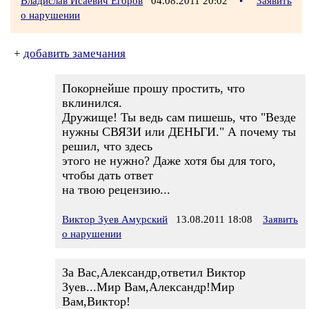
Владислав Исаевич Егоров
04.08.2011 20:02
•
Заявить
о нарушении
+
добавить замечания
Покорнейше прошу простить, что
вклинился.
Дружище! Ты ведь сам пишешь, что "Везде
нужны СВЯЗИ или ДЕНЬГИ." А почему ты
решил, что здесь
этого не нужно? Даже хотя бы для того,
чтобы дать ответ
на твою рецензию...
Виктор Зуев Амурский
13.08.2011 18:08
Заявить
о нарушении
За Вас,Александр,ответил Виктор
Зуев...Мир Вам,Александр!Мир
Вам,Виктор!