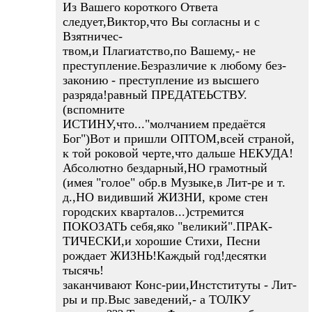
Из Вашего короткого Ответа
следует,Виктор,что Вы согласны и с
Взятничес-
твом,и Плагиатство,по Вашему,- не
преступление.Безразличие к любому без-
законию - преступление из высшего
разряда!равный ПРЕДАТЕЬСТВУ.
(вспомните
ИСТИНУ,что..."молчанием предаётся
Бог")Вот и пришли ОПТОМ,всей страной,
к той роковой черте,что дальше НЕКУДА!
Абсолютно бездарный,НО грамотный
(имея "голое" обр.в Музыке,в Лит-ре и т.
д.,НО видивший ЖИЗНИ, кроме стен
городских кварталов...)стремится
ПОКОЗАТЬ себя,яко "великий".ПРАК-
ТИЧЕСКИ,и хорошие Стихи, Песни
рождает ЖИЗНЬ!Каждый год!десятки
тысячь!
заканчивают Конс-рии,Инстституты - Лит-
ры и пр.Выс заведений,- а ТОЛКУ