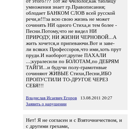
от этого??? Тот же Филолог,как таблицу
умножения знает гр.Правописания;
облодает БАНКОМ СЛОВ всей русской
речи,и!!!за всю свою жизнь не может
сочинять НИ одного Стиха,и тем более -
Песни.Потому,что не видел НИ
ПРИРОДУ, НИ ЖИЗНИ ЧЕРНОВОЙ...А
жить хочется,и припеваючи.Вот и заве-
ли всяких Профессоров,что ими,хоть прут
пруди.И наоборот:другие ПАХАЛИ
...;куралесили по БОЛОТАМ,по ДЕБРЯМ
ТАЙГИ...и будучи полу-грамотнвые
сочиняют ЖИВЫЕ Стихи,Песни,ИБО
ПРОПУСТИЛИ ТО-ДРУГОЕ ЧЕРЕЗ
СЕБЯ!!!
Владислав Исаевич Егоров
13.08.2011 20:27
Заявить о нарушении
Нет! Я не согласен и с Взяточничеством, и
с другими грехами,