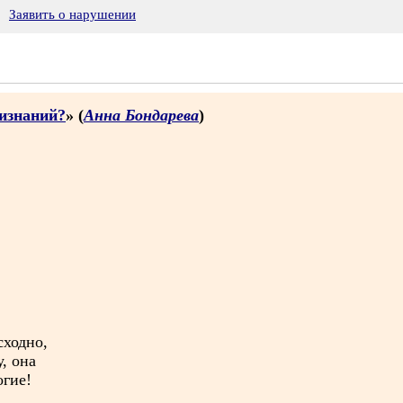
Заявить о нарушении
ризнаний?
» (
Анна Бондарева
)
сходно,
, она
огие!