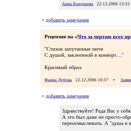
Анна Бондарева
22.12.2006 13:33
+
добавить замечания
Рецензия на «
Что за чертою всех п
"Стихов запутанные нити
С душой, заклеенной в конверт…"
Красивый образ.
Фаина Дубова
22.12.2006 10:37
•
Заяв
+
добавить замечания
Здравствуйте! Рада Вас у себя
А это был даже не просто обра
переосмысливать. А "душа в к