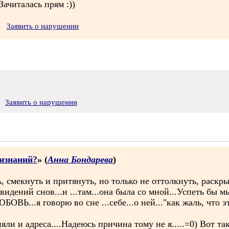
Зачиталась прям :))
Заявить о нарушении
Заявить о нарушении
ризнаний?
» (
Анна Бондарева
)
, смекнуть и притянуть, но только не оттолкнуть, раскры
видений снов...и ...там...она была со мной...Успеть бы м
БОВЬ...я говорю во сне ...себе...о ней..."как жаль, что эт
яли и адреса....Надеюсь причина тому не я.....=0) Вот та