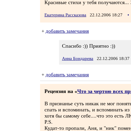
Красивые стихи у тебя получаются... 
Екатерина Рассказова
22.12.2006 18:27
•
+
добавить замечания
Спасибо :)) Приятно :))
Анна Бондарева
22.12.2006 18:37
+
добавить замечания
Рецензия на «
Что за чертою всех п
В признанье суть никак не мог понять
спать и вспоминать, и вспоминать из 
хотя бы самому себе....что это есть ЛЮ
P.S.
Кудат-то пропали, Аня, и "ник" помен