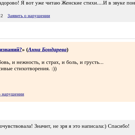
здорово! Я вот уже читаю Женские стихи....И в звуке пон
22
Заявить о нарушении
ризнаний?
» (
Анна Бондарева
)
вь, и нежность, и страх, и боль, и грусть...
сивые стихотворения. :))
о нарушении
очувствовала! Значит, не зря я это написала:) Спасибо!