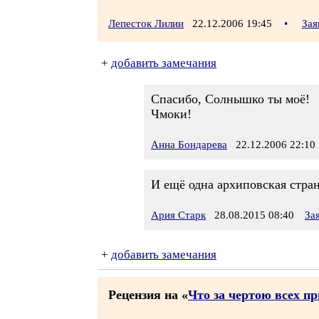
Лепесток Лилии
22.12.2006 19:45
•
Зая
+
добавить замечания
Спасибо, Солнышко ты моё!
Чмоки!
Анна Бондарева
22.12.2006 22:10
И ещё одна архиповская стра
Ария Старк
28.08.2015 08:40
За
+
добавить замечания
Рецензия на «
Что за чертою всех п