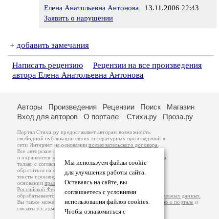
Елена Анатольевна Антонова
13.11.2006 22:43
Заявить о нарушении
+
добавить замечания
Написать рецензию
Рецензии на все произведения
автора Елена Анатольевна Антонова
Авторы
Произведения
Рецензии
Поиск
Магазин
Вход для авторов
О портале
Стихи.ру
Проза.ру
Портал Стихи.ру предоставляет авторам возможность
свободной публикации своих литературных произведений в
сети Интернет на основании
пользовательского договора
.
Все авторские права на произведения принадлежат авторам
и охраняются
законом
. Перепечатка произведений возможна
Мы используем файлы cookie
только с согласия его автора, к которому вы можете
обратиться на его авторской странице. Ответственность за
для улучшения работы сайта.
тексты произведений авторы несут самостоятельно на
Оставаясь на сайте, вы
основании
правил публикации
и
законодательства
Российской Федерации
. Данные пользователей
соглашаетесь с условиями
обрабатываются на основании
Политики обработки персональных данных
.
использования файлов cookies.
Вы также можете посмотреть более подробную
информацию о портале
и
связаться с администрацией
.
Чтобы ознакомиться с