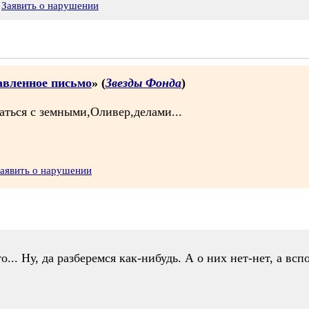
Заявить о нарушении
равленное письмо
» (
Звезды Фонда
)
раться с земными,Оливер,делами...
аявить о нарушении
... Ну, да разберемся как-нибудь. А о них нет-нет, а всп