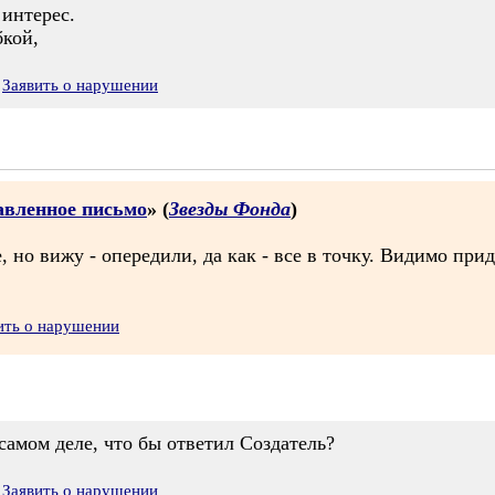
 интерес.
бкой,
Заявить о нарушении
равленное письмо
» (
Звезды Фонда
)
, но вижу - опередили, да как - все в точку. Видимо при
ить о нарушении
 самом деле, что бы ответил Создатель?
Заявить о нарушении