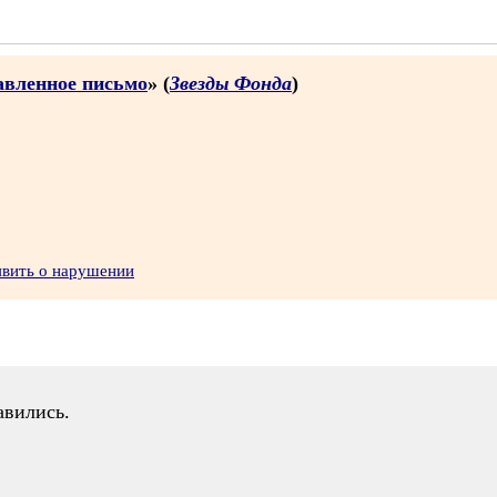
равленное письмо
» (
Звезды Фонда
)
явить о нарушении
авились.