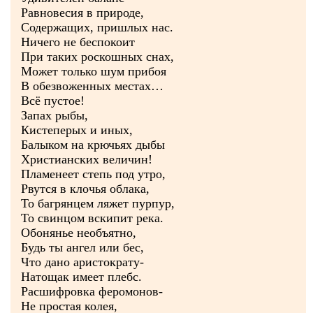
Равновесия в природе,
Содержащих, пришлых нас.
Ничего не беспокоит
При таких роскошных снах,
Может только шум прибоя
В обезвоженных местах…
Всё пустое!
Запах рыбы,
Кистеперых и иных,
Балыком на крючьях дыбы
Христианских величин!
Пламенеет степь под утро,
Рвутся в клочья облака,
То багрянцем ляжет пурпур,
То свинцом вскипит река.
Обонянье необъятно,
Будь ты ангел или бес,
Что дано аристократу-
Натощак имеет плебс.
Расшифровка феромонов-
Не простая колея,