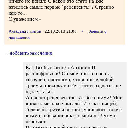
ничего не понял! С какой это стати на Вас
взъелись самые первые "рецензенты"? Странно
как-то...
С уважением -
Александр Литов
22.10.2010 21:06
•
Заявить о
нарушении
+
добавить замечания
Как Вы быстренько Антонио В.
расшифровали! Он мне просто очень
созвучен, настолько, что я после любой
травмы прихожу в себя. Вот и радость - не
одна я такая.
А насчет рецензентов - да Бог с ними! Мне
временами такое писали! И к настоящей,
толковой критике я прислушиваюсь, иначе
в самолюбование впасть можно. Весьма
освежает.
На стихире порой очень интересные