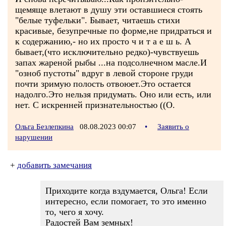
щемяще влетают в душу эти оставшиеся стоять
"белые туфельки". Бывает, читаешь стихи
красивые, безупречные по форме,не придраться и
к содержанию,- но их просто ч и т а е ш ь. А
бывает,(что исключительно редко)-чувствуешь
запах жареной рыбы ...на подсолнечном масле.И
"озноб пустоты" вдруг в левой стороне груди
почти зримую полость отвоюет.Это остается
надолго.Это нельзя придумать. Оно или есть, или
нет. С искренней признательностью ((О.
Ольга Безлепкина
08.08.2023 00:07
•
Заявить о
нарушении
+
добавить замечания
Приходите когда вздумается, Ольга! Если
интересно, если помогает, то это именно
то, чего я хочу.
Радостей Вам земных!