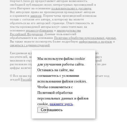
Портал Стихи.ру предоставляет авторам возможность
свободной публикации своих литературных произведений в
сети Интернет на основании
пользовательского договора
.
Все авторские права на произведения принадлежат авторам
и охраняются
законом
. Перепечатка произведений возможна
только с согласия его автора, к которому вы можете
обратиться на его авторской странице. Ответственность за
тексты произведений авторы несут самостоятельно на
основании
правил публикации
и
законодательства
Российской Федерации
. Данные пользователей
обрабатываются на основании
Политики обработки персональных данных
.
Вы также можете посмотреть более подробную
информацию о портале
и
связаться с администрацией
.
Ежедневная аудитория портала Стихи.ру – порядка 200 тысяч
посетителей, которые в общей сумме просматривают более двух
Мы используем файлы cookie
миллионов страниц по данным счетчика посещаемости, который
для улучшения работы сайта.
расположен справа от этого текста. В каждой графе указано по две
цифры: количество просмотров и количество посетителей.
Оставаясь на сайте, вы
соглашаетесь с условиями
© Все права принадлежат авторам, 2000-2026. Портал работает под
эгидой
Российского союза писателей
.
18+
использования файлов cookies.
Чтобы ознакомиться с
Политикой обработки
персональных данных и файлов
cookie,
нажмите здесь
.
Соглашаюсь