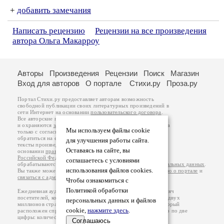
+
добавить замечания
Написать рецензию
Рецензии на все произведения
автора Ольга Макарроу
Авторы
Произведения
Рецензии
Поиск
Магазин
Вход для авторов
О портале
Стихи.ру
Проза.ру
Портал Стихи.ру предоставляет авторам возможность
свободной публикации своих литературных произведений в
сети Интернет на основании
пользовательского договора
.
Все авторские права на произведения принадлежат авторам
и охраняются
законом
. Перепечатка произведений возможна
Мы используем файлы cookie
только с согласия его автора, к которому вы можете
обратиться на его авторской странице. Ответственность за
для улучшения работы сайта.
тексты произведений авторы несут самостоятельно на
Оставаясь на сайте, вы
основании
правил публикации
и
законодательства
Российской Федерации
. Данные пользователей
соглашаетесь с условиями
обрабатываются на основании
Политики обработки персональных данных
.
использования файлов cookies.
Вы также можете посмотреть более подробную
информацию о портале
и
связаться с администрацией
.
Чтобы ознакомиться с
Политикой обработки
Ежедневная аудитория портала Стихи.ру – порядка 200 тысяч
посетителей, которые в общей сумме просматривают более двух
персональных данных и файлов
миллионов страниц по данным счетчика посещаемости, который
cookie,
нажмите здесь
.
расположен справа от этого текста. В каждой графе указано по две
цифры: количество просмотров и количество посетителей.
Соглашаюсь