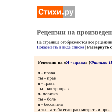
Рецензии на произведе
На странице отображаются все рецензии 
Показывать в виде списка
|
Развернуть 
Рецензия на «
Я - права
» (
Фатима П
я - права
ты - прав
я - трава
ты - костроправ
я- повязка
ты - боль
я - бессвязна
а ты - а тебя если рассмотреть и проа