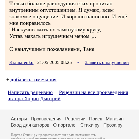
Только больше равнодушия стих пропитан
внутренним опустошением. Я думаю, всем
знакомое ощущение. И хорошо написано. И ещё
мне понравилось
"Наскучив жить по замкнутому кругу,
Устав махать игрушечным мечом",..
С наилучшими пожеланиями, Таня
Kramarenko
21.05.2005 08:25
•
Заявить о нарушении
+
добавить замечания
Написать рецензию
Рецензии на все произведения
автора Хорин Дмитрий
Авторы
Произведения
Рецензии
Поиск
Магазин
Вход для авторов
О портале
Стихи.ру
Проза.ру
Портал Стихи.ру предоставляет авторам возможность
свободной публикации своих литературных произведений в